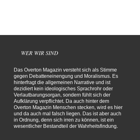
Die von Selenskij angeordnete 40-Tage-Operation hat den
65
Krieg weiter eskaliert
Hallo venice im Link unten gibt es einen Screenshot vielleicht ist es der
Besagte.....
Peter Müller
vor 13 Stunden zu:
Der Krieg aus dem Baumarkt: Wie billige Drohnen die
1
Militärmacht verändern
Warum werden wichtigere Fragen nicht gestellt? Auch die KI könnte mir
WER WIR SIND
nur sagen, was die…
Claire Grube
vor 14 Stunden zu:
Das Overton Magazin versteht sich als Stimme
»Der freie Wille ist ein Mythos«
34
gegen Debatteneinengung und Moralismus. Es
Rrrrrrichtig: Kritik am Chef und Du wirst exkludiert. Ein typischer
hinterfragt die allgemeinen Narrative und ist
Schulterklopferblog. Wer wie Herr Erdmann…
dezidiert kein ideologisches Sprachrohr oder
Platons Sokrates
vor 15 Stunden zu:
Verlautbarungsorgan, sondern fühlt sich der
Die Revolution, die nie scheiterte
22
Aufklärung verpflichtet. Da auch hinter dem
Es gibt 3 Arten von Freiheit: die geistige ,die seelische und die physische.
Overton Magazin Menschen stecken, wird es hier
Man darf…
und da auch mal falsch liegen. Das ist aber auch
in Ordnung, denn sich irren zu können, ist ein
Erzengelin
vor 16 Stunden zu:
wesentlicher Bestandteil der Wahrheitsfindung.
Leihmutterschaft als Zweig des Transhumanismus
35
es ist zum verzweifeln. so widerlich. ekelhaft, grausam. wahrscheinlich
hat das alles keinen zweck mehr,…