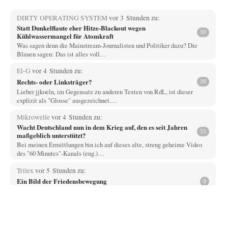
DIRTY OPERATING SYSTEM
vor 3 Stunden zu:
Statt Dunkelflaute eher Hitze-Blackout wegen
30
Kühlwassermangel für Atomkraft
Was sagen denn die Mainstream-Journalisten und Politiker dazu? Die
Blauen sagen: Das ist alles voll…
El-G
vor 4 Stunden zu:
Rechts- oder Linksträger?
39
Lieber jjkoeln, im Gegensatz zu anderen Texten von RdL, ist dieser
explizit als "Glosse" ausgezeichnet.…
Mikrowelle
vor 4 Stunden zu:
Wacht Deutschland nun in dem Krieg auf, den es seit Jahren
55
maßgeblich unterstützt?
Bei meinen Ermittlungen bin ich auf dieses alte, streng geheime Video
des "60 Minutes"-Kanals (eng.)…
Trilex
vor 5 Stunden zu:
Ein Bild der Friedensbewegung
9
Die Gesellschaft ist wohl noch nicht zur Gänze kriegstauglich aber längst
nicht mehr friedensfähig. Innerer…
Vende
vor 7 Stunden zu:
Russische Blockade des Schwarzen Meeres
33