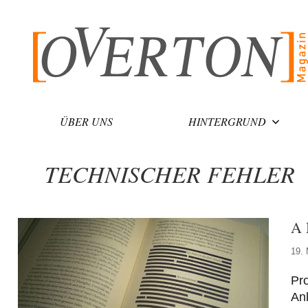
Zum
Inhalt
springen
ÜBER UNS
HINTERGRUND
TECHNISCHER FEHLER
A 
19.
Pro
An