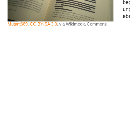
beg
un
eb
Mutant669
,
CC BY-SA 3.0
, via Wikimedia Commons