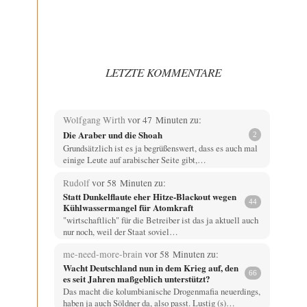
LETZTE KOMMENTARE
Wolfgang Wirth
vor 47 Minuten zu:
Die Araber und die Shoah
2
Grundsätzlich ist es ja begrüßenswert, dass es auch mal
einige Leute auf arabischer Seite gibt,…
Rudolf
vor 58 Minuten zu:
Statt Dunkelflaute eher Hitze-Blackout wegen
44
Kühlwassermangel für Atomkraft
"wirtschaftlich" für die Betreiber ist das ja aktuell auch
nur noch, weil der Staat soviel…
me-need-more-brain
vor 58 Minuten zu:
Wacht Deutschland nun in dem Krieg auf, den
66
es seit Jahren maßgeblich unterstützt?
Das macht die kolumbianische Drogenmafia neuerdings,
haben ja auch Söldner da, also passt. Lustig (s)…