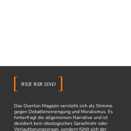
WER WIR SIND
Das Overton Magazin versteht sich als Stimme
gegen Debatteneinengung und Moralismus. Es
hinterfragt die allgemeinen Narrative und ist
dezidiert kein ideologisches Sprachrohr oder
Verlautbarungsorgan, sondern fühlt sich der