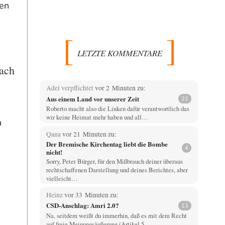
ten
LETZTE KOMMENTARE
ach
Adel verpflichtet
vor 2 Minuten zu:
Aus einem Land vor unserer Zeit
22
Roberto macht also die Linken dafür verantwortlich das
wir keine Heimat mehr haben und all…
n
Qana
vor 21 Minuten zu:
Der Bremische Kirchentag liebt die Bombe
4
nicht!
Sorry, Peter Bürger, für den Mißbrauch deiner überaus
rechtschaffenen Darstellung und deines Berichtes, aber
vielleicht…
Heinz
vor 33 Minuten zu:
CSD-Anschlag: Amri 2.0?
13
Na, seitdem weißt du immerhin, daß es mit dem Recht
auf freie Meinungsäußerung (Artikel 5…