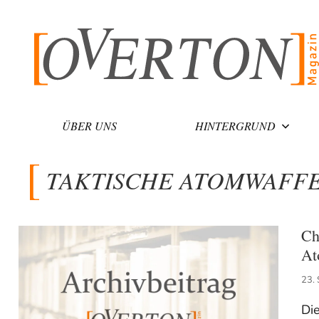
Zum
Inhalt
springen
ÜBER UNS
HINTERGRUND
TAKTISCHE ATOMWAFF
Ch
At
23.
Di