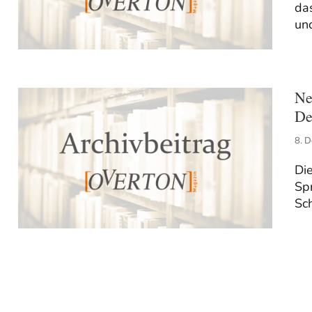
das
und
Ne
De
8. 
Di
Spr
Sc