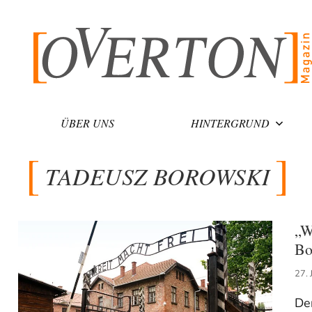
Zum
Inhalt
springen
ÜBER UNS
HINTERGRUND
TADEUSZ BOROWSKI
„W
Bo
27. 
De