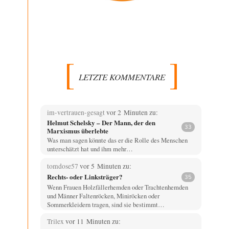
LETZTE KOMMENTARE
im-vertrauen-gesagt
vor 2 Minuten zu:
Helmut Schelsky – Der Mann, der den
33
Marxismus überlebte
Was man sagen könnte das er die Rolle des Menschen
unterschätzt hat und ihm mehr…
tomdose57
vor 5 Minuten zu:
Rechts- oder Linksträger?
35
Wenn Frauen Holzfällerhemden oder Trachtenhemden
und Männer Faltenröcken, Miniröcken oder
Sommerkleidern tragen, sind sie bestimmt…
Trilex
vor 11 Minuten zu: