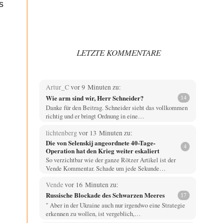
s
LETZTE KOMMENTARE
Artur_C
vor 9 Minuten zu:
Wie arm sind wir, Herr Schneider?
14
Danke für den Beitrag. Schneider sieht das vollkommen
richtig und er bringt Ordnung in eine…
lichtenberg
vor 13 Minuten zu:
Die von Selenskij angeordnete 40-Tage-
4
Operation hat den Krieg weiter eskaliert
So verzichtbar wie der ganze Rötzer Artikel ist der
Vende Kommentar. Schade um jede Sekunde…
Vende
vor 16 Minuten zu:
Russische Blockade des Schwarzen Meeres
17
" Aber in der Ukraine auch nur irgendwo eine Strategie
erkennen zu wollen, ist vergeblich,…