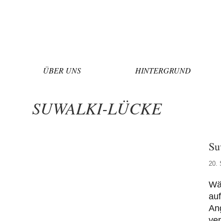
Zum
Inhalt
springen
ÜBER UNS
HINTERGRUND
SUWALKI-LÜCKE
Su
20.
Wäh
auf
Ang
ver