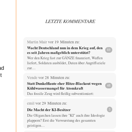
LETZTE KOMMENTARE
Martin Mair
vor 19 Minuten zu:
Wacht Deutschland nun in dem Krieg auf, den
69
es seit Jahren maßgeblich unterstützt?
Wer den Krieg fast zur GÄNZE finanziert, Waffen
liefert, Soldaten ausbildet, Daten über Angriffsziele
zur…
ad
t
Vende
vor 28 Minuten zu:
Statt Dunkelflaute eher Hitze-Blackout wegen
48
Kühlwassermangel für Atomkraft
Das fossile Zeug wird fleißig subventioniert:
emil
vor 29 Minuten zu:
Die Macht der KI-Besitzer
3
Die Oligarchen lassen ihre "KI" auch ihre Ideologie
plappern? Erst die Verwurstung des gesamten
geistigen…