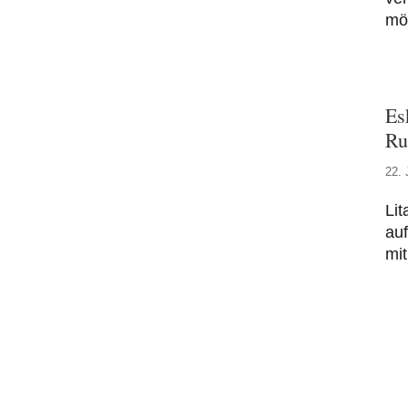
mög
Es
Ru
22. 
Lit
au
mi