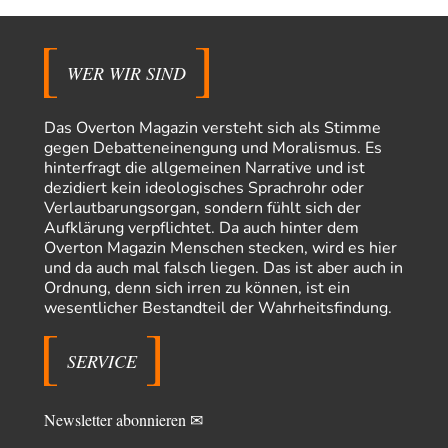
Der Bremische Kirchentag liebt die Bombe nicht!
21
einige ostdeutsche Gemeinden, wie die hallesche Wörmlitzer
Kirchengemeinde, haben diese Tradition bis in die 2010er…
WER WIR SIND
Peter Zobel
vor 15 Stunden zu:
Absurde Debatte um Ceuta-„Invasion“ durch Marokko
5
vertieft EU-Spaltung
Das Overton Magazin versteht sich als Stimme
Man braucht in Deutschland nur etwas halbwegs vernünftiges zuvsagen
gegen Debatteneinengung und Moralismus. Es
und man landet suf der Zionisten-Abschussliste.
hinterfragt die allgemeinen Narrative und ist
dezidiert kein ideologisches Sprachrohr oder
Thomas
vor 15 Stunden zu:
Verlautbarungsorgan, sondern fühlt sich der
Die Westbank in New York
7
Aufklärung verpflichtet. Da auch hinter dem
Danke, diese Verdrehung war mir auch gleich sauer aufgestoßen...... - die
Overton Magazin Menschen stecken, wird es hier
"Taliban" hatten den Mohnanbau…
und da auch mal falsch liegen. Das ist aber auch in
Nordlicht
vor 18 Stunden zu:
Ordnung, denn sich irren zu können, ist ein
Wacht Deutschland nun in dem Krieg auf, den es seit Jahren
wesentlicher Bestandteil der Wahrheitsfindung.
63
maßgeblich unterstützt?
Fragen Sie doch mal Ronzheimer oder Kiesewetter, da besteht dann keine
Unklarheit mehr!!! Aber in…
SERVICE
Theo Noestonto
vor 1 Tag zu:
Die Macht der KI-Besitzer
17
Newsletter abonnieren ✉
@DIRTY OPERATING SYSTEM Ihre Argumentation teile ich, soweit
wir uns auf den aktuellen Moment beziehen.…