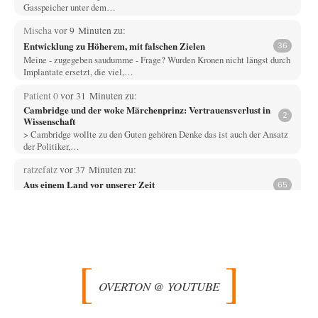
Gasspeicher unter dem…
Mischa
vor 9 Minuten zu:
Entwicklung zu Höherem, mit falschen Zielen
36
Meine - zugegeben saudumme - Frage? Wurden Kronen nicht längst durch
Implantate ersetzt, die viel,…
Patient 0
vor 31 Minuten zu:
Cambridge und der woke Märchenprinz: Vertrauensverlust in
2
Wissenschaft
> Cambridge wollte zu den Guten gehören Denke das ist auch der Ansatz
der Politiker,…
ratzefatz
vor 37 Minuten zu:
Aus einem Land vor unserer Zeit
65
ch fühle mich als Opfer einer Illusion, die in meiner Jugend in den 70er-
80er-Jahren in…
Walter Nikolaus Gerhartz
vor 54 Minuten zu:
Selenskijs Rückhalt in der Bevölkerung schrumpft
12
Als noch Pressefreiheit herrschte : ARD-Tagesthemen 2015 über den
Ukraine-Konflikt Heute wollen wir mit unseren…
OVERTON @ YOUTUBE
Yossarian
vor 2 Stunden zu:
Statt Dunkelflaute eher Hitze-Blackout wegen