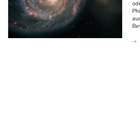
od
Ph
au
Bew