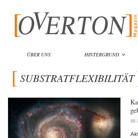
Zum
Inhalt
springen
ÜBER UNS
HINTERGRUND
SUBSTRATFLEXIBILITÄT
Ka
ge
30. 
Akt