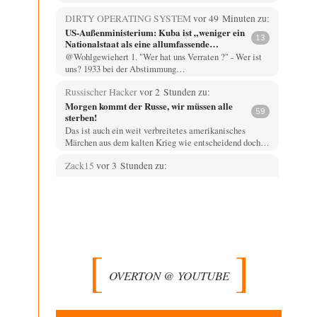
DIRTY OPERATING SYSTEM
vor 49 Minuten zu:
US-Außenministerium: Kuba ist „weniger ein
13
Nationalstaat als eine allumfassende
Geheimdienst- und Subversionsoperation
@Wohlgewiehert 1. "Wer hat uns Verraten ?" - Wer ist
uns? 1933 bei der Abstimmung…
Russischer Hacker
vor 2 Stunden zu:
Morgen kommt der Russe, wir müssen alle
59
sterben!
Das ist auch ein weit verbreitetes amerikanisches
Märchen aus dem kalten Krieg wie entscheidend doch…
Zack15
vor 3 Stunden zu:
Entkernen, Umfunktionieren und (feindlich)
44
Übernehmen
Wer '89 euphorisch reagierte, war reichlich naiv. Mir hat
der damalige westliche Triumphalismus eher
schlaflose…
Zack15
vor 3 Stunden zu:
Leihmutterschaft als Zweig des
33
OVERTON @ YOUTUBE
Transhumanismus
Spahn ist an seiner offensichtlichen kognitiven
Dissonanz gescheitert, und weil Viele in seiner Partei
auf…