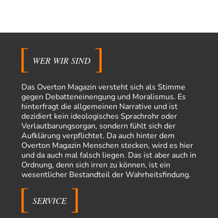
Hallo venice im Link unten gibt es einen Screenshot vielleicht ist es der
Besagte.....
Peter Müller
vor 7 Stunden zu:
Der Krieg aus dem Baumarkt: Wie billige Drohnen die
1
Militärmacht verändern
Warum werden wichtigere Fragen nicht gestellt? Auch die KI könnte mir
WER WIR SIND
nur sagen, was die…
Claire Grube
vor 7 Stunden zu:
Das Overton Magazin versteht sich als Stimme
»Der freie Wille ist ein Mythos«
39
gegen Debatteneinengung und Moralismus. Es
Rrrrrrichtig: Kritik am Chef und Du wirst exkludiert. Ein typischer
hinterfragt die allgemeinen Narrative und ist
Schulterklopferblog. Wer wie Herr Erdmann…
dezidiert kein ideologisches Sprachrohr oder
Platons Sokrates
vor 9 Stunden zu:
Verlautbarungsorgan, sondern fühlt sich der
Die Revolution, die nie scheiterte
22
Aufklärung verpflichtet. Da auch hinter dem
Es gibt 3 Arten von Freiheit: die geistige ,die seelische und die physische.
Overton Magazin Menschen stecken, wird es hier
Man darf…
und da auch mal falsch liegen. Das ist aber auch in
Ordnung, denn sich irren zu können, ist ein
Erzengelin
vor 9 Stunden zu:
wesentlicher Bestandteil der Wahrheitsfindung.
Leihmutterschaft als Zweig des Transhumanismus
35
es ist zum verzweifeln. so widerlich. ekelhaft, grausam. wahrscheinlich
hat das alles keinen zweck mehr,…
SERVICE
emil
vor 11 Stunden zu: