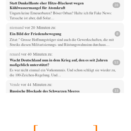
Statt Dunkelflaute eher Hitze-Blackout wegen
26
Kühlwassermangel für Atomkraft
Ungarn keine Erneuerbaren? Böser Orban? Halte ich für Fake News:
Tatsache ist aber, daß Solar…
niemand
vor 20 Minuten zu:
Ein Bild der Friedensbewegung
8
Zitat:" Grosse Hoffnungsträger sind auch die Gewerkschaften, die mit
Streiks diesen Militarisierungs- und Rüstungswahnsinn durchaus…
renard
vor 40 Minuten zu:
Wacht Deutschland nun in dem Krieg auf, den es seit Jahren
53
maßgeblich unterstützt?
Es war nicht einmal ein Vorkommnis. Und schon schlägt sie wieder zu,
die 100-Zeichen-Regelung. Und…
Vende
vor 44 Minuten zu:
Russische Blockade des Schwarzen Meeres
33
Hat Roskomnadzor neuerdings die Karten mit den russischen Raffinerien
im russischen Intranet gesperrt?
Torsten
vor 58 Minuten zu:
Urteil des Bundesverwaltungsgerichts zur ewigen
35
Geheimhaltung
Der Deep-State braucht Feinde wie ein Fisch das Wasser. Und nichts