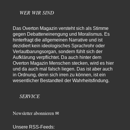
maßgeblich unterstützt?
Frieden Lied von Georg Danzer ‧ 1981 Ned nur I hab so a Angst Ned…
WER WIR SIND
Theo Noestonto
vor 6 Stunden zu:
Russische Blockade des Schwarzen Meeres
36
"Ohne tragfähige Argumentation wirds wohl eher nix mit dem
Das Overton Magazin versteht sich als Stimme
„mainstraem näherbringen“…" Natürlich nicht! Da haben…
gegen Debatteneinengung und Moralismus. Es
hinterfragt die allgemeinen Narrative und ist
Grottenolm
vor 7 Stunden zu:
dezidiert kein ideologisches Sprachrohr oder
Die von Selenskij angeordnete 40-Tage-Operation hat den
67
Verlautbarungsorgan, sondern fühlt sich der
Krieg weiter eskaliert
Aufklärung verpflichtet. Da auch hinter dem
Natürlich ist Russland scheinbar zögerlich, inkonsequent, reagiert immer
nur . Aber es ist vielleicht, wie…
Overton Magazin Menschen stecken, wird es hier
und da auch mal falsch liegen. Das ist aber auch
Patient 0
vor 12 Stunden zu:
in Ordnung, denn sich irren zu können, ist ein
Helmut Schelsky – Der Mann, der den Marxismus überlebte
34
wesentlicher Bestandteil der Wahrheitsfindung.
> Eine schwammige Kritik, die nicht an der Theorie nachweist, dass die
fehlerhaft oder unvollständig…
SERVICE
Conrad
vor 14 Stunden zu:
Entkernen, Umfunktionieren und (feindlich) Übernehmen
8
Die NATO-Manöver gibt es noch. Mehr, als, zuvor, größere, nur eben jetzt
Newsletter abonnieren ✉
ein paar tausend…
Torsten
vor 1 Tag zu:
Unsere RSS-Feeds: