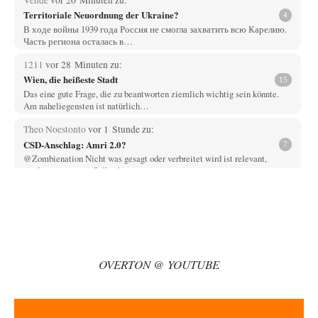
Territoriale Neuordnung der Ukraine?
4
В ходе войны 1939 года Россия не смогла захватить всю Карелию.
Часть региона осталась в…
1211
vor 28 Minuten zu:
Wien, die heißeste Stadt
15
Das eine gute Frage, die zu beantworten ziemlich wichtig sein könnte.
Am naheliegensten ist natürlich…
Theo Noestonto
vor 1 Stunde zu:
CSD-Anschlag: Amri 2.0?
7
@Zombienation Nicht was gesagt oder verbreitet wird ist relevant,
sondern wer es tut. Selbst hier…
sylvain
vor 1 Stunde zu:
Rechts- oder Linksträger?
41
Danke für den Link. Ich vertraue ja der Wissenschaft, wissen Sie? Und da
ist es…
Theo Noestonto
vor 1 Stunde zu:
OVERTON @ YOUTUBE
Statt Dunkelflaute eher Hitze-Blackout wegen
63
Kühlwassermangel für Atomkraft
Was bewegt eigentlich die Redaktion, Leute wie "Vende" hier völlig
faktenfrei agieren zu lassen? Und…