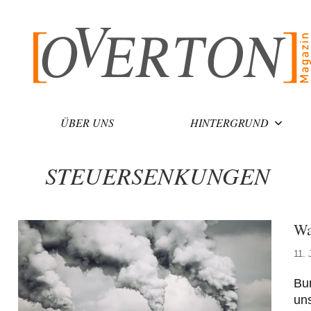
Zum
Inhalt
springen
ÜBER UNS
HINTERGRUND
STEUERSENKUNGEN
Wa
11. 
Bu
uns