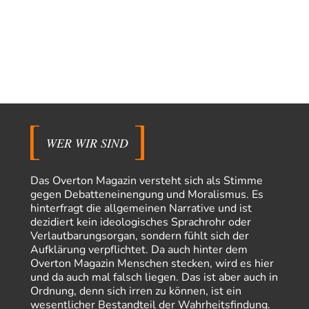
Routard
vor 7 Stunden zu:
Die Araber und die Shoah
7
Ich kenne das Buch von Gilbert Achcar, The Arabs and the Holocaust,
nicht. Auf Anhieb…
Waltraudt
vor 7 Stunden zu:
Morgen kommt der Russe, wir müssen alle sterben!
7
Danke für den Text, Russischer Hacker. Gut zusammengefasst. @Dirty
Natürlich, Propaganda gibt es überall. Propaganda…
Trilex
vor 8 Stunden zu:
WER WIR SIND
Ein Bild der Friedensbewegung
16
Sicher, das Innere bricht sich Bann. Gemeint ist damit stets eine
Interaktion. Wir waren zu…
Das Overton Magazin versteht sich als Stimme
gegen Debatteneinengung und Moralismus. Es
PaulKehl
vor 12 Stunden zu:
Wacht Deutschland nun in dem Krieg auf, den es seit Jahren
hinterfragt die allgemeinen Narrative und ist
74
maßgeblich unterstützt?
dezidiert kein ideologisches Sprachrohr oder
Ich tippe auf die Ukros. Für solche James Bond-Aktionen ist der VS zu
Verlautbarungsorgan, sondern fühlt sich der
tappsig. Bei…
Aufklärung verpflichtet. Da auch hinter dem
Overton Magazin Menschen stecken, wird es hier
sylvain
vor 21 Stunden zu:
und da auch mal falsch liegen. Das ist aber auch in
Rechts- oder Linksträger?
41
Ordnung, denn sich irren zu können, ist ein
Danke für den Link. Ich vertraue ja der Wissenschaft, wissen Sie? Und da
wesentlicher Bestandteil der Wahrheitsfindung.
ist es…