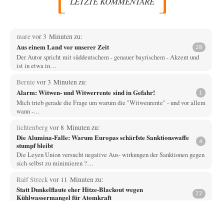
LETZTE KOMMENTARE
mare
vor 3 Minuten zu:
Aus einem Land vor unserer Zeit
28
Der Autor spricht mit süddeutschem - genauer bayrischem - Akzent und
ist in etwa in…
Bernie
vor 3 Minuten zu:
Alarm: Witwen- und Witwerrente sind in Gefahr!
1
Mich trieb gerade die Frage um warum die "Witwenrente" - und vor allem
wann -…
lichtenberg
vor 8 Minuten zu:
Die Alumina-Falle: Warum Europas schärfste Sanktionswaffe
4
stumpf bleibt
Die Leyen Union versucht negative Aus- wirkungen der Sanktionen gegen
sich selbst zu minimieren ?…
Ralf Streck
vor 11 Minuten zu:
Statt Dunkelflaute eher Hitze-Blackout wegen
77
Kühlwassermangel für Atomkraft
Und was sehe ich da fur August? Wind on shore max = 200 MW zum…
signorRossiSuchtDasGlück
vor 36 Minuten zu: