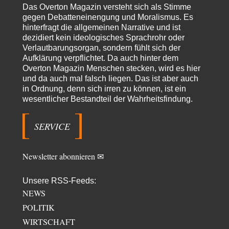
Russische Blockade des Schwarzen Meeres
36
Das Overton Magazin versteht sich als Stimme
"Ohne tragfähige Argumentation wirds wohl eher nix mit dem
gegen Debatteneinengung und Moralismus. Es
„mainstraem näherbringen“…" Natürlich nicht! Da haben…
hinterfragt die allgemeinen Narrative und ist
dezidiert kein ideologisches Sprachrohr oder
Grottenolm
vor 13 Stunden zu:
Verlautbarungsorgan, sondern fühlt sich der
Die von Selenskij angeordnete 40-Tage-Operation hat den
67
Aufklärung verpflichtet. Da auch hinter dem
Krieg weiter eskaliert
Natürlich ist Russland scheinbar zögerlich, inkonsequent, reagiert immer
Overton Magazin Menschen stecken, wird es hier
nur . Aber es ist vielleicht, wie…
und da auch mal falsch liegen. Das ist aber auch
in Ordnung, denn sich irren zu können, ist ein
Patient 0
vor 18 Stunden zu:
wesentlicher Bestandteil der Wahrheitsfindung.
Helmut Schelsky – Der Mann, der den Marxismus überlebte
34
> Eine schwammige Kritik, die nicht an der Theorie nachweist, dass die
fehlerhaft oder unvollständig…
SERVICE
Conrad
vor 20 Stunden zu:
Entkernen, Umfunktionieren und (feindlich) Übernehmen
3
Newsletter abonnieren ✉
Die NATO-Manöver gibt es noch. Mehr, als, zuvor, größere, nur eben jetzt
ein paar tausend…
Unsere RSS-Feeds:
Torsten
vor 1 Tag zu:
NEWS
Urteil des Bundesverwaltungsgerichts zur ewigen
7
Geheimhaltung
POLITIK
Der Deep-State braucht Feinde wie ein Fisch das Wasser. Und nichts
WIRTSCHAFT
erschafft bessere Feinde als…