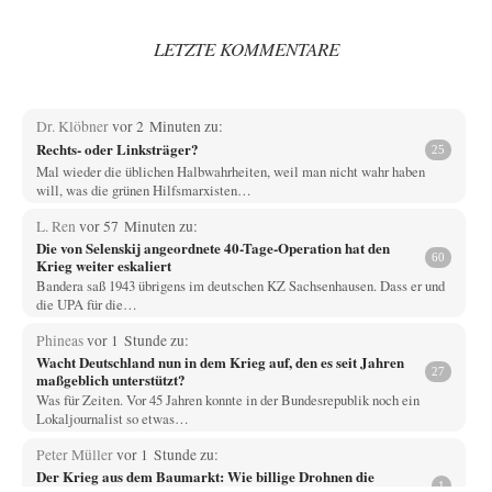
LETZTE KOMMENTARE
Dr. Klöbner
vor 2 Minuten zu:
Rechts- oder Linksträger?
25
Mal wieder die üblichen Halbwahrheiten, weil man nicht wahr haben
will, was die grünen Hilfsmarxisten…
L. Ren
vor 57 Minuten zu:
Die von Selenskij angeordnete 40-Tage-Operation hat den
60
Krieg weiter eskaliert
Bandera saß 1943 übrigens im deutschen KZ Sachsenhausen. Dass er und
die UPA für die…
Phineas
vor 1 Stunde zu:
Wacht Deutschland nun in dem Krieg auf, den es seit Jahren
27
maßgeblich unterstützt?
Was für Zeiten. Vor 45 Jahren konnte in der Bundesrepublik noch ein
Lokaljournalist so etwas…
Peter Müller
vor 1 Stunde zu:
Der Krieg aus dem Baumarkt: Wie billige Drohnen die
1