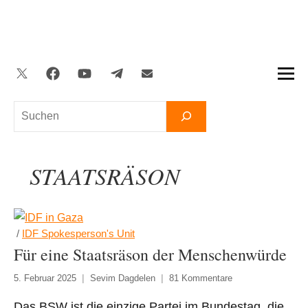
Zum
Inhalt
springen
Twitter
Facebook
YouTube
Telegram
Newsletter
Suchen
STAATSRÄSON
/
IDF Spokesperson's Unit
Für eine Staatsräson der Menschenwürde
5. Februar 2025
Sevim Dagdelen
81 Kommentare
Das BSW ist die einzige Partei im Bundestag, die