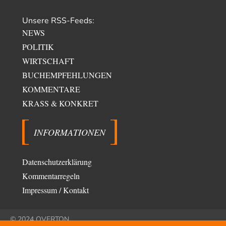
1960er und 1970er Jahren…
Wolfgang Wirth
vor 16 Stunden zu:
Unsere RSS-Feeds:
Entkernen, Umfunktionieren und (feindlich) Übernehmen
48
NEWS
@Froschhaut Vielen Dank für Ihre freundlichen Worte. Ich nehme an,
POLITIK
dass ich dass stellvertretend auch…
WIRTSCHAFT
ratzefatz
vor 18 Stunden zu:
BUCHEMPFEHLUNGEN
Klimalüge und Klimadiktatur?
25
Es gibt genau zwei Faktoren, die für unser Klima (eigentlich: die Klimata
KOMMENTARE
der verschiedenen Klimazonen)…
KRASS & KONKRET
arth_
vor 19 Stunden zu:
Sollte Bundeswehrwerbung verboten werden?
33
INFORMATIONEN
Nr. 6 halte ich für thematisch verfehlt. Unabhängig davon wie man zu
Saudibarbarien oder der…
W. Heines
vor 19 Stunden zu:
Datenschutzerklärung
Junglöwen des Kalifats
3
Kommentarregeln
Vielen Dank an die Autoren des Artikels dafür, daß sie die Situation einer
Ethnie beleuchten,…
Impressum / Kontakt
Zack15
vor 1 Tag zu:
Leihmutterschaft als Zweig des Transhumanismus
34
© 2024 OVERTON
Spahn ist an seiner offensichtlichen kognitiven Dissonanz gescheitert,