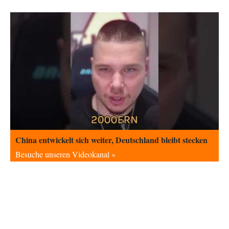
Helmut Schelsky – Der Mann, der den Marxismus überlebte
27
Er fragte, wem Fabriken gehören. Die Gegenwart zwingt zu einer anderen
Frage: Wer besitzt die…
DIRTY OPERATING SYSTEM
vor 7 Stunden zu:
Morgen kommt der Russe, wir müssen alle sterben!
62
@Russischer Hacker Selbstverständlich gibt es auch in Russland
Propaganda. Das würde ich nicht bestreiten wollen.…
Ute Plass
vor 8 Stunden zu:
Urteil des Bundesverwaltungsgerichts zur ewigen
34
Geheimhaltung
Gaby Weber stellt fest : "So ist das in der Bundesrepublik: von
Transparenz, Rechtstaatlichkeit und…
El-G
vor 8 Stunden zu:
China entwickelt sich weiter, Deutschland bleibt stecken
US-Außenministerium: Kuba ist „weniger ein Nationalstaat
32
Besuche unseren Videokanal »
als eine allumfassende Geheimdienst- und
Subversionsoperation
Gut, dass Sie »Schande« geschrieben haben und nicht „Scheitern“, denn
das war und ist es…
Modulation
vor 9 Stunden zu:
From Field to Glass – Bio hochprozentig
6
statt Kaffeefahrten in die Lüneburger Heide bald Einschiffungen ab
Ostende zur Abfüllung mit Whiksy samt…