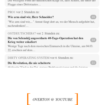
Die witzigste Form der ukrainischen Klage ist, dass Schiffe, die unter der
Flagge eines Drittstaates…
PRO1
vor 2 Stunden zu:
Wie arm sind wir, Herr Schneider?
16
"Wie arm sind wir,... " Armut fängt dort an, wo der Mensch aufgehört hat,
nachzudenken!…
OSTDEUTSCHER47
vor 2 Stunden zu:
Die von Selenskij angeordnete 40-Tage-Operation hat den
34
Krieg weiter eskaliert
Wenige Tage nach dem russischen Einmarsch in die Ukraine, am 04.03.
22, erschien auf dem…
DIRTY OPERATING SYSTEM
vor 6 Stunden zu:
Die Revolution, die nie scheiterte
21
@jjkoeln "Und in der Tat, steiges Problematisieren und die letzten
Winkel analysieren ist nicht hilfreich.…
Bernie
vor 6 Stunden zu:
Der Anschlag auf eine Lebenslüge
3
@Thomas Danke für den hilfreichen Hinweis ;-) Ob Hamed Abdel-Samad
seine Thesen von Ex-US-Präsident Bush…
OVERTON @ YOUTUBE
Klau-Die
vor 6 Stunden zu: