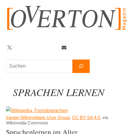
Zum
Inhalt
springen
Twitter
Facebook
YouTube
Telegram
Newsletter
Suchen
SPRACHEN LERNEN
Iranian Wikimedians User Group
,
CC BY-SA 4.0
, via
Wikimedia Commons
Sprachenlernen im Alter