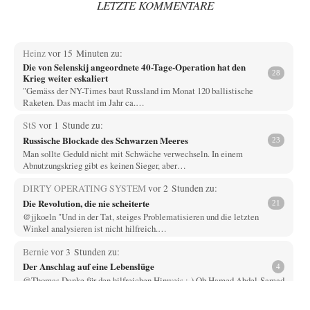
LETZTE KOMMENTARE
Heinz
vor 15 Minuten zu:
Die von Selenskij angeordnete 40-Tage-Operation hat den
28
Krieg weiter eskaliert
"Gemäss der NY-Times baut Russland im Monat 120 ballistische
Raketen. Das macht im Jahr ca.…
StS
vor 1 Stunde zu:
Russische Blockade des Schwarzen Meeres
23
Man sollte Geduld nicht mit Schwäche verwechseln. In einem
Abnutzungskrieg gibt es keinen Sieger, aber…
DIRTY OPERATING SYSTEM
vor 2 Stunden zu:
Die Revolution, die nie scheiterte
21
@jjkoeln "Und in der Tat, steiges Problematisieren und die letzten
Winkel analysieren ist nicht hilfreich.…
Bernie
vor 3 Stunden zu:
Der Anschlag auf eine Lebenslüge
4
@Thomas Danke für den hilfreichen Hinweis ;-) Ob Hamed Abdel-Samad
seine Thesen von Ex-US-Präsident Bush…