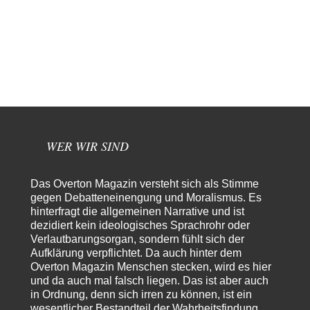
das war und ist es…
Modulation
vor 5 Stunden zu:
From Field to Glass – Bio hochprozentig
6
statt Kaffeefahrten in die Lüneburger Heide bald Einschiffungen ab
Ostende zur Abfüllung mit Whiksy samt…
Stefan M
vor 7 Stunden zu:
Masseninvasion von Ceuta: Ein organisierter Angriff
3
Ja ja, das ist der Fluch der schönen neuen Smartphone-Zeit. Einer ruft und
Zehntausende dackeln…
WER WIR SIND
Adel verpflichtet
vor 9 Stunden zu:
»Der freie Wille ist ein Mythos«
70
Vielen Dank, hatte ich nicht auf dem Schirm, weil ich ihn nicht mehr
Das Overton Magazin versteht sich als Stimme
lese. Beweist…
gegen Debatteneinengung und Moralismus. Es
hinterfragt die allgemeinen Narrative und ist
garno
vor 10 Stunden zu:
dezidiert kein ideologisches Sprachrohr oder
Absurde Debatte um Ceuta-„Invasion“ durch Marokko
28
Verlautbarungsorgan, sondern fühlt sich der
vertieft EU-Spaltung
Aufklärung verpflichtet. Da auch hinter dem
Gratuliere, du hast erkannt wer hier der Bösewicht ist. Dann kann es ja
gar nicht…
Overton Magazin Menschen stecken, wird es hier
und da auch mal falsch liegen. Das ist aber auch
Schattenland
vor 11 Stunden zu:
in Ordnung, denn sich irren zu können, ist ein
Unkabarettistische Anstalten
1
wesentlicher Bestandteil der Wahrheitsfindung.