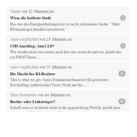
Vende
vor 22 Minuten zu:
Wien, die heißeste Stadt
3
Das mit den Energieerhaltungssatz ist nicht jedermanns Sache. " Oder
Klimaanlagen draußen installieren "
Adel verpflichtet
vor 25 Minuten zu:
CSD-Anschlag: Amri 2.0?
3
Wir werden doch wie immer auch hier nur verarscht und wer glaubt das
ein SWAT-Team…
Adel verpflichtet
vor 37 Minuten zu:
Die Macht der KI-Besitzer
11
This is what we get: Gates Foundation finanziert KI-gesteuerte
Erschaffung synthetischer Viren. Nicht nur das…
Theo Noestonto
vor 44 Minuten zu:
Rechts- oder Linksträger?
40
Schafft man es nichtmal mehr in die gegenwärtige Politik, macht man
eben mittels Modebeiträgen auf…
Frank Herbert
vor 49 Minuten zu:
Ein Bild der Friedensbewegung
15
Ich bin glücklich Deine Worte zu lesen! Ja,JA und noch einmal JAAA!