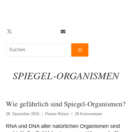
Zum
Inhalt
springen
Twitter
Facebook
YouTube
Telegram
Newsletter
Suchen
SPIEGEL-ORGANISMEN
Wie gefährlich sind Spiegel-Organismen?
28. Dezember 2024
Florian Rötzer
28 Kommentare
RNA und DNA aller natürlichen Organismen sind