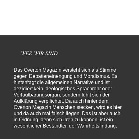
Absurde Debatte um Ceuta-„Invasion“ durch Marokko
13
vertieft EU-Spaltung
Vielleicht haben wir es ja mit einem Bündnis an Gegengewichten zu tun,
die selbstverständlich auf…
Martin Mair
vor 4 Stunden zu:
Die Araber und die Shoah
3
Moshe Zuckermann schreibt in seiner Rezension doch selbst gegen die
"homogen-monolithischen Zuschreibungen" an und dennoch…
WER WIR SIND
Patient 0
vor 7 Stunden zu:
Helmut Schelsky – Der Mann, der den Marxismus überlebte
34
> Eine schwammige Kritik, die nicht an der Theorie nachweist, dass die
Das Overton Magazin versteht sich als Stimme
fehlerhaft oder unvollständig…
gegen Debatteneinengung und Moralismus. Es
hinterfragt die allgemeinen Narrative und ist
Conrad
vor 9 Stunden zu:
dezidiert kein ideologisches Sprachrohr oder
Entkernen, Umfunktionieren und (feindlich) Übernehmen
17
Verlautbarungsorgan, sondern fühlt sich der
Die NATO-Manöver gibt es noch. Mehr, als, zuvor, größere, nur eben jetzt
Aufklärung verpflichtet. Da auch hinter dem
ein paar tausend…
Overton Magazin Menschen stecken, wird es hier
Torsten
vor 20 Stunden zu:
und da auch mal falsch liegen. Das ist aber auch
Urteil des Bundesverwaltungsgerichts zur ewigen
in Ordnung, denn sich irren zu können, ist ein
21
Geheimhaltung
wesentlicher Bestandteil der Wahrheitsfindung.
Der Deep-State braucht Feinde wie ein Fisch das Wasser. Und nichts
erschafft bessere Feinde als…