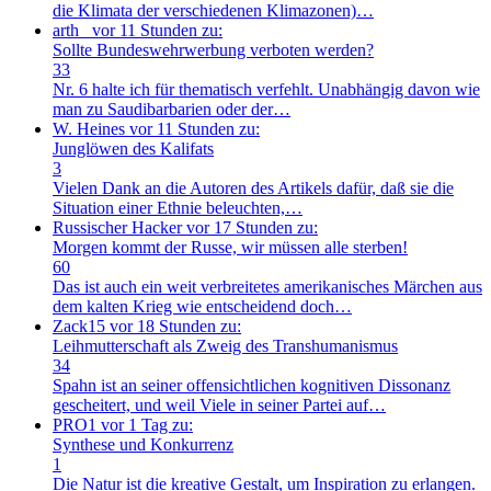
die Klimata der verschiedenen Klimazonen)…
arth_
vor 11 Stunden zu:
Sollte Bundeswehrwerbung verboten werden?
33
Nr. 6 halte ich für thematisch verfehlt. Unabhängig davon wie
man zu Saudibarbarien oder der…
W. Heines
vor 11 Stunden zu:
Junglöwen des Kalifats
3
Vielen Dank an die Autoren des Artikels dafür, daß sie die
Situation einer Ethnie beleuchten,…
Russischer Hacker
vor 17 Stunden zu:
Morgen kommt der Russe, wir müssen alle sterben!
60
Das ist auch ein weit verbreitetes amerikanisches Märchen aus
dem kalten Krieg wie entscheidend doch…
Zack15
vor 18 Stunden zu:
Leihmutterschaft als Zweig des Transhumanismus
34
Spahn ist an seiner offensichtlichen kognitiven Dissonanz
gescheitert, und weil Viele in seiner Partei auf…
PRO1
vor 1 Tag zu:
Synthese und Konkurrenz
1
Die Natur ist die kreative Gestalt, um Inspiration zu erlangen.