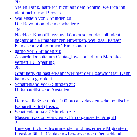
70
Vielen Dank, hatte ich nicht auf dem Schirm, weil ich ihn
nicht mehr lese. Beweist…
Wallenstein
vor 5 Stunden zu:
Die Revolution, die nie scheiterte
19
NeeNee, Kampfflugzeuge können schon deshalb nicht
negativ auf Klimabilanzen einwirken, weil das "Pariser
Klimaschutzabkommen" Emissionen…
garno
vor 5 Stunden zu:
Absurde Debatte um Ceuta-„Invasion“ durch Marokko
vertieft EU-Spaltung
28
Gratuliere, du hast erkannt wer hier der Bösewicht ist. Dann
kann es ja gar nicht…
Schattenland
vor 6 Stunden zu:
Unkabarettistische Anstalten
1
Dem schließe ich mich 100 pro an - das deutsche politische
Kabarett ist tot (Lisa…
Schattenland
vor 7 Stunden zu:
Masseninvasion von Ceuta: Ein organisierter Angriff
2
Eine sportlich "schwimmende" und inszenierte Migranten-
Invasion fällt in Ceuta ein - bevor sie nach Deutschland…