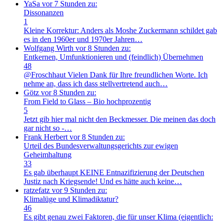
YaSa
vor 7 Stunden zu:
Dissonanzen
1
Kleine Korrektur: Anders als Moshe Zuckermann schildet gab
es in den 1960er und 1970er Jahren…
Wolfgang Wirth
vor 8 Stunden zu:
Entkernen, Umfunktionieren und (feindlich) Übernehmen
48
@Froschhaut Vielen Dank für Ihre freundlichen Worte. Ich
nehme an, dass ich dass stellvertretend auch…
Götz
vor 8 Stunden zu:
From Field to Glass – Bio hochprozentig
5
Jetzt gib hier mal nicht den Beckmesser. Die meinen das doch
gar nicht so -…
Frank Herbert
vor 8 Stunden zu:
Urteil des Bundesverwaltungsgerichts zur ewigen
Geheimhaltung
33
Es gab überhaupt KEINE Entnazifizierung der Deutschen
Justiz nach Kriegsende! Und es hätte auch keine…
ratzefatz
vor 9 Stunden zu:
Klimalüge und Klimadiktatur?
46
Es gibt genau zwei Faktoren, die für unser Klima (eigentlich: