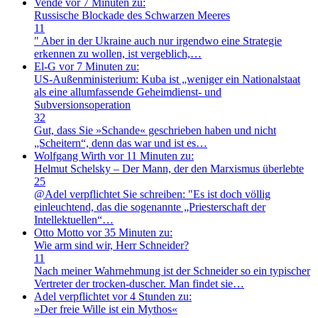
Vende
vor 7 Minuten zu:
Russische Blockade des Schwarzen Meeres
11
" Aber in der Ukraine auch nur irgendwo eine Strategie
erkennen zu wollen, ist vergeblich,…
El-G
vor 7 Minuten zu:
US-Außenministerium: Kuba ist „weniger ein Nationalstaat
als eine allumfassende Geheimdienst- und
Subversionsoperation
32
Gut, dass Sie »Schande« geschrieben haben und nicht
„Scheitern“, denn das war und ist es…
Wolfgang Wirth
vor 11 Minuten zu:
Helmut Schelsky – Der Mann, der den Marxismus überlebte
25
@Adel verpflichtet Sie schreiben: "Es ist doch völlig
einleuchtend, das die sogenannte „Priesterschaft der
Intellektuellen“…
Otto Motto
vor 35 Minuten zu:
Wie arm sind wir, Herr Schneider?
11
Nach meiner Wahrnehmung ist der Schneider so ein typischer
Vertreter der trocken-duscher. Man findet sie…
Adel verpflichtet
vor 4 Stunden zu:
»Der freie Wille ist ein Mythos«