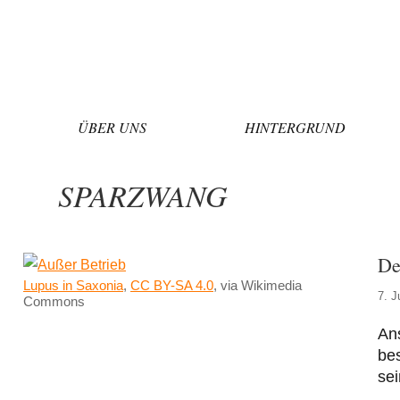
Zum
Inhalt
springen
ÜBER UNS
HINTERGRUND
SPARZWANG
De
Lupus in Saxonia
,
CC BY-SA 4.0
, via Wikimedia
7. J
Commons
Ans
bes
se