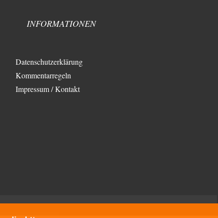
Wertewesten schon eine Wende, die "geistig-moralische
Wende"…
INFORMATIONEN
emil
vor 4 Stunden zu:
Absurde Debatte um Ceuta-„Invasion“ durch
29
Marokko vertieft EU-Spaltung
China sagt jetzt auch etwas: Interessant ist vor allem
Datenschutzerklärung
die offizielle Anerkennung der USA, das…
Kommentarregeln
overton4cm
vor 12 Stunden zu:
Impressum / Kontakt
Morgen kommt der Russe, wir müssen alle
47
sterben!
Kurz gesagt: der Autor dieses Kommentars weiß es ganz
genau. Er hat die Deutungshoheit. In…
DIRTY OPERATING SYSTEM
vor 14 Stunden zu:
Die Revolution, die nie scheiterte
21
@jjkoeln "Und in der Tat, steiges Problematisieren und
die letzten Winkel analysieren ist nicht hilfreich.…
Bernie
vor 14 Stunden zu:
Der Anschlag auf eine Lebenslüge
3
@Thomas Danke für den hilfreichen Hinweis ;-) Ob
Hamed Abdel-Samad seine Thesen von Ex-US-
Präsident Bush…