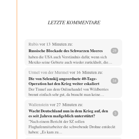
LETZTE KOMMENTARE
Rubis
vor 13 Minuten zu:
Russische Blockade des Schwarzen Meeres
29
haben die USA auch Verständnis dafür, wenn sich
Mexiko seine Gebiete auch wieder zurückholt, die…
Urmel von der Murmel
vor 16 Minuten zu:
Die von Selenskij angeordnete 40-Tage-
54
Operation hat den Krieg weiter eskaliert
Der Tinnef aus dem Onlinehandel von Wildberries
brennt einfach sehr gut, da braucht man keine…
Wallenstein
vor 27 Minuten zu:
Wacht Deutschland nun in dem Krieg auf, den
5
es seit Jahren maßgeblich unterstützt?
"Nach einem Bericht der SZ sollen
Flughafenmitarbeiter die schwebende Drohne entdeckt
haben: „Es kam zu…