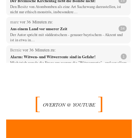
Der Bremische Kirchentag liebt die Bombe nicht!
15
Den Besitz von Atombomben als eine Art Sachzwang darzustellen, ist
nicht nur ethisch monströs, insbesondere…
mare
vor 36 Minuten zu:
Aus einem Land vor unserer Zeit
34
Der Autor spricht mit süddeutschem - genauer bayrischem - Akzent und
ist in etwa in…
Bernie
vor 36 Minuten zu:
Alarm: Witwen- und Witwerrente sind in Gefahr!
1
Mich trieb gerade die Frage um warum die "Witwenrente" - und vor allem
wann -…
Ralf Streck
vor 44 Minuten zu:
Statt Dunkelflaute eher Hitze-Blackout wegen
77
Kühlwassermangel für Atomkraft
Und was sehe ich da fur August? Wind on shore max = 200 MW zum…
OVERTON @ YOUTUBE
signorRossiSuchtDasGlück
vor 1 Stunde zu:
Territoriale Neuordnung der Ukraine?
39
Gemini liegt da falsch. Wenn man Grok die gleiche Frage stellt wird dies
geantwortet: Michael…
Padenom
vor 2 Stunden zu: