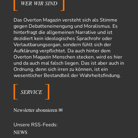
WER WIR SIND
Ein Bild der Friedensbewegung
16
Sicher, das Innere bricht sich Bann. Gemeint ist damit stets eine
Interaktion. Wir waren zu…
Das Overton Magazin versteht sich als Stimme
gegen Debatteneinengung und Moralismus. Es
PaulKehl
vor 13 Stunden zu:
Wacht Deutschland nun in dem Krieg auf, den es seit Jahren
hinterfragt die allgemeinen Narrative und ist
74
maßgeblich unterstützt?
dezidiert kein ideologisches Sprachrohr oder
Ich tippe auf die Ukros. Für solche James Bond-Aktionen ist der VS zu
Verlautbarungsorgan, sondern fühlt sich der
tappsig. Bei…
Aufklärung verpflichtet. Da auch hinter dem
Overton Magazin Menschen stecken, wird es hier
sylvain
vor 21 Stunden zu:
und da auch mal falsch liegen. Das ist aber auch in
Rechts- oder Linksträger?
41
Ordnung, denn sich irren zu können, ist ein
Danke für den Link. Ich vertraue ja der Wissenschaft, wissen Sie? Und da
wesentlicher Bestandteil der Wahrheitsfindung.
ist es…
Theo Noestonto
vor 24 Stunden zu:
SERVICE
Die Westbank in New York
6
"Das hielt Amerika nicht davon ab, Afghanistan zu besetzen, die
Gesellschaft umzubauen, den Drogenanbau zu…
Newsletter abonnieren ✉
AeaP
vor 1 Tag zu:
Absurde Debatte um Ceuta-„Invasion“ durch Marokko
5
Unsere RSS-Feeds:
vertieft EU-Spaltung
Jetzt versuchen "interessierte Kreise" Georg Restle fertigzumachen, der
NEWS
in der Ceuta-Angelegenheit von einem "US-israelisch-marokkanischen