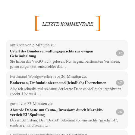
LETZTE KOMMENTARE
omikron
vor 2 Minuten zu:
Urteil des Bundesverwaltungsgerichts zur ewigen
32
Geheimhaltung
Sie haben das VwGO nicht gelesen. Nur in ganz bestimmten Verfahren,
genau aufgelistet, entscheidet das…
Ferdinand Wohlgewiehert
vor 26 Minuten zu:
Entkernen, Umfunktionieren und (feindlich) Übernehmen
47
Also ich schreibs mal so damit der letzte Depp es vielleicht irgendwann
checkt. Und weil…
garno
vor 27 Minuten zu:
Absurde Debatte um Ceuta-„Invasion“ durch Marokko
26
vertieft EU-Spaltung
Das ist der Irrtum: Der "Despot" bekommt von uns nichts "geschenkt",
sondern er wird bezahlt…