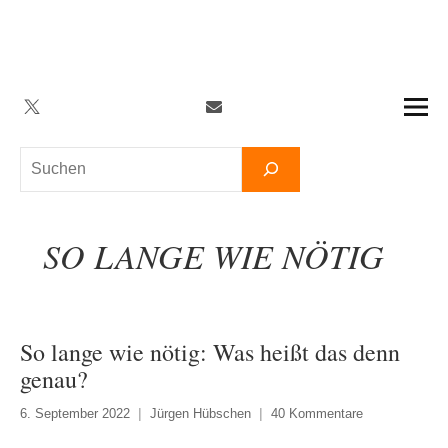
Zum
Inhalt
springen
Twitter
Facebook
YouTube
Telegram
Newsletter
Suchen
SO LANGE WIE NÖTIG
So lange wie nötig: Was heißt das denn
genau?
6. September 2022
Jürgen Hübschen
40 Kommentare