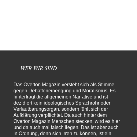
Frieden Lied von Georg Danzer ‧ 1981 Ned nur I hab so a Angst Ned…
Theo Noestonto
vor 2 Stunden zu:
Russische Blockade des Schwarzen Meeres
36
"Ohne tragfähige Argumentation wirds wohl eher nix mit dem
„mainstraem näherbringen“…" Natürlich nicht! Da haben…
Grottenolm
vor 3 Stunden zu:
Die von Selenskij angeordnete 40-Tage-Operation hat den
67
Krieg weiter eskaliert
Natürlich ist Russland scheinbar zögerlich, inkonsequent, reagiert immer
nur . Aber es ist vielleicht, wie…
WER WIR SIND
Patient 0
vor 8 Stunden zu:
Helmut Schelsky – Der Mann, der den Marxismus überlebte
34
Das Overton Magazin versteht sich als Stimme
> Eine schwammige Kritik, die nicht an der Theorie nachweist, dass die
gegen Debatteneinengung und Moralismus. Es
fehlerhaft oder unvollständig…
hinterfragt die allgemeinen Narrative und ist
dezidiert kein ideologisches Sprachrohr oder
Conrad
vor 10 Stunden zu:
Verlautbarungsorgan, sondern fühlt sich der
Entkernen, Umfunktionieren und (feindlich) Übernehmen
14
Aufklärung verpflichtet. Da auch hinter dem
Die NATO-Manöver gibt es noch. Mehr, als, zuvor, größere, nur eben jetzt
ein paar tausend…
Overton Magazin Menschen stecken, wird es hier
und da auch mal falsch liegen. Das ist aber auch
Torsten
vor 21 Stunden zu:
in Ordnung, denn sich irren zu können, ist ein