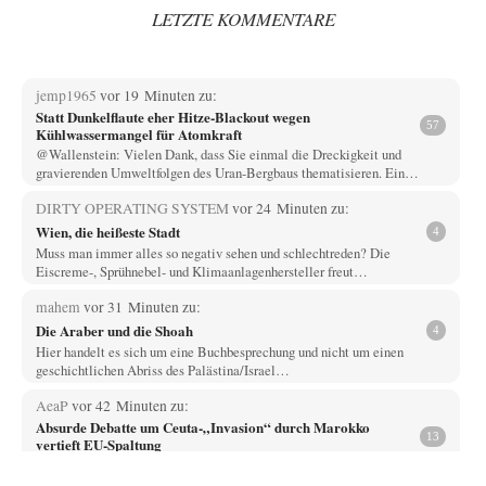
LETZTE KOMMENTARE
jemp1965
vor 19 Minuten zu:
Statt Dunkelflaute eher Hitze-Blackout wegen
57
Kühlwassermangel für Atomkraft
@Wallenstein: Vielen Dank, dass Sie einmal die Dreckigkeit und
gravierenden Umweltfolgen des Uran-Bergbaus thematisieren. Ein…
DIRTY OPERATING SYSTEM
vor 24 Minuten zu:
Wien, die heißeste Stadt
4
Muss man immer alles so negativ sehen und schlechtreden? Die
Eiscreme-, Sprühnebel- und Klimaanlagenhersteller freut…
mahem
vor 31 Minuten zu:
Die Araber und die Shoah
4
Hier handelt es sich um eine Buchbesprechung und nicht um einen
geschichtlichen Abriss des Palästina/Israel…
AeaP
vor 42 Minuten zu:
Absurde Debatte um Ceuta-„Invasion“ durch Marokko
13
vertieft EU-Spaltung
Jetzt versuchen "interessierte Kreise" Georg Restle fertigzumachen, der
in der Ceuta-Angelegenheit von einem "US-israelisch-marokkanischen