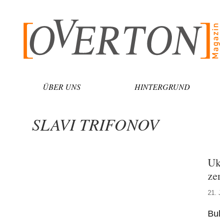
Zum
Inhalt
springen
ÜBER UNS
HINTERGRUND
SLAVI TRIFONOV
Uk
ze
21. 
Bul