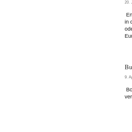
20. 
Ent
in 
od
Eu
Bu
9. A
Bor
ve