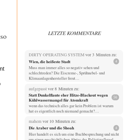
LETZTE KOMMENTARE
 so
DIRTY OPERATING SYSTEM
vor 3 Minuten zu:
Wien, die heißeste Stadt
4
Muss man immer alles so negativ sehen und
nt
schlechtreden? Die Eiscreme-, Sprühnebel- und
Klimaanlagenhersteller freut…
o
aufgepasst
vor 8 Minuten zu:
Statt Dunkelflaute eher Hitze-Blackout wegen
56
Kühlwassermangel für Atomkraft
wenn das technisch alles gar kein Problem ist warum
hat es eigentlich noch niemand gemacht?…
mahem
vor 10 Minuten zu:
Die Araber und die Shoah
4
Hier handelt es sich um eine Buchbesprechung und nicht
um einen geschichtlichen Abriss des Palästina/Israel…