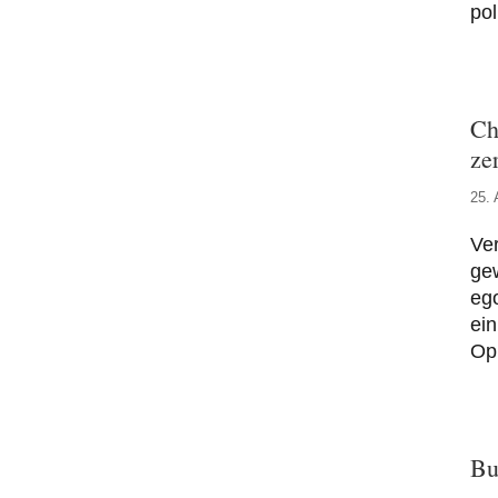
po
Ch
ze
25. 
Ver
ge
ego
ein
Opp
Bu