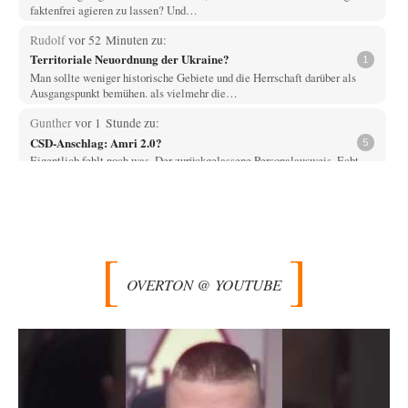
faktenfrei agieren zu lassen? Und…
Rudolf
vor 52 Minuten zu:
Territoriale Neuordnung der Ukraine?
1
Man sollte weniger historische Gebiete und die Herrschaft darüber als
Ausgangspunkt bemühen. als vielmehr die…
Gunther
vor 1 Stunde zu:
CSD-Anschlag: Amri 2.0?
5
Eigentlich fehlt noch was. Der zurückgelassene Personalausweis. Echt,
diesmal haben die Geheimdienste aber schlampig gearbeitet.…
Ach so
vor 1 Stunde zu:
Die Macht der KI-Besitzer
12
"John Miles" benutzte das Wort Kontrolle als Aufhänger; darum bitte
nicht den unschuldigen Boten köpfen.…
OVERTON @ YOUTUBE
Wolfgang Wirth
vor 2 Stunden zu:
Die Araber und die Shoah
5
@mahem Haben Sie diese Passage von mir eigentlich gelesen? "Ich
erwarte von Herrn Zuckermann ja…
Theo Noestonto
vor 2 Stunden zu:
Die Westbank in New York
6