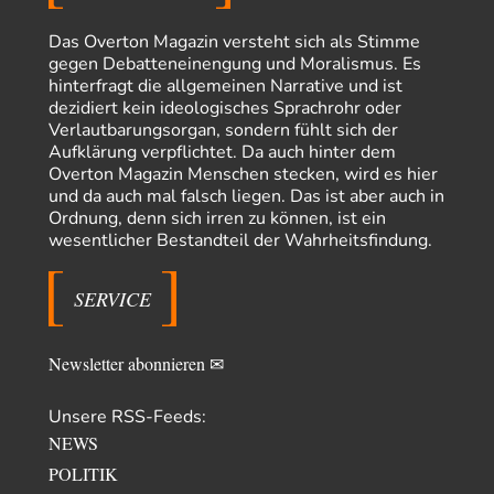
Russische Blockade des Schwarzen Meeres
36
"Ohne tragfähige Argumentation wirds wohl eher nix mit dem
Das Overton Magazin versteht sich als Stimme
„mainstraem näherbringen“…" Natürlich nicht! Da haben…
gegen Debatteneinengung und Moralismus. Es
hinterfragt die allgemeinen Narrative und ist
Grottenolm
vor 5 Stunden zu:
dezidiert kein ideologisches Sprachrohr oder
Die von Selenskij angeordnete 40-Tage-Operation hat den
67
Verlautbarungsorgan, sondern fühlt sich der
Krieg weiter eskaliert
Aufklärung verpflichtet. Da auch hinter dem
Natürlich ist Russland scheinbar zögerlich, inkonsequent, reagiert immer
Overton Magazin Menschen stecken, wird es hier
nur . Aber es ist vielleicht, wie…
und da auch mal falsch liegen. Das ist aber auch in
Patient 0
vor 11 Stunden zu:
Ordnung, denn sich irren zu können, ist ein
Helmut Schelsky – Der Mann, der den Marxismus überlebte
34
wesentlicher Bestandteil der Wahrheitsfindung.
> Eine schwammige Kritik, die nicht an der Theorie nachweist, dass die
fehlerhaft oder unvollständig…
SERVICE
Conrad
vor 13 Stunden zu:
Entkernen, Umfunktionieren und (feindlich) Übernehmen
9
Die NATO-Manöver gibt es noch. Mehr, als, zuvor, größere, nur eben jetzt
Newsletter abonnieren ✉
ein paar tausend…
Torsten
vor 23 Stunden zu:
Unsere RSS-Feeds:
Urteil des Bundesverwaltungsgerichts zur ewigen
NEWS
12
Geheimhaltung
Der Deep-State braucht Feinde wie ein Fisch das Wasser. Und nichts
POLITIK
erschafft bessere Feinde als…