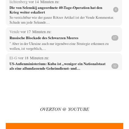
lichtenberg
vor 14 Minuten zu:
Die von Selenskij angeordnete 40-Tage-Operation hat den
4
Krieg weiter eskaliert
So verzichtbar wie der ganze Rötzer Artikel ist der Vende Kommentar.
Schade um jede Sekunde…
Vende
vor 17 Minuten zu:
Russische Blockade des Schwarzen Meeres
17
" Aber in der Ukraine auch nur irgendwo eine Strategie erkennen zu
wollen, ist vergeblich,…
El-G
vor 18 Minuten zu:
US-Außenministerium: Kuba ist „weniger ein Nationalstaat
32
als eine allumfassende Geheimdienst- und
Subversionsoperation
Gut, dass Sie »Schande« geschrieben haben und nicht „Scheitern“, denn
das war und ist es…
Wolfgang Wirth
vor 21 Minuten zu:
Helmut Schelsky – Der Mann, der den Marxismus überlebte
25
@Adel verpflichtet Sie schreiben: "Es ist doch völlig einleuchtend, das
die sogenannte „Priesterschaft der Intellektuellen“…
OVERTON @ YOUTUBE
Modulation
vor 30 Minuten zu:
From Field to Glass – Bio hochprozentig
6
statt Kaffeefahrten in die Lüneburger Heide bald Einschiffungen ab