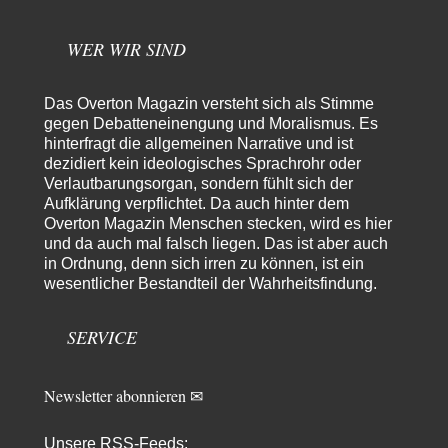
Unkabarettistische Anstalten
1
Dem schließe ich mich 100 pro an - das deutsche politische Kabarett ist
tot (Lisa…
WER WIR SIND
YaSa
vor 8 Stunden zu:
Dissonanzen
1
Das Overton Magazin versteht sich als Stimme
Kleine Korrektur: Anders als Moshe Zuckermann schildet gab es in den
gegen Debatteneinengung und Moralismus. Es
1960er und 1970er Jahren…
hinterfragt die allgemeinen Narrative und ist
dezidiert kein ideologisches Sprachrohr oder
Wolfgang Wirth
vor 8 Stunden zu:
Verlautbarungsorgan, sondern fühlt sich der
Entkernen, Umfunktionieren und (feindlich) Übernehmen
48
Aufklärung verpflichtet. Da auch hinter dem
@Froschhaut Vielen Dank für Ihre freundlichen Worte. Ich nehme an,
Overton Magazin Menschen stecken, wird es hier
dass ich dass stellvertretend auch…
und da auch mal falsch liegen. Das ist aber auch
Frank Herbert
vor 9 Stunden zu:
in Ordnung, denn sich irren zu können, ist ein
Urteil des Bundesverwaltungsgerichts zur ewigen
wesentlicher Bestandteil der Wahrheitsfindung.
33
Geheimhaltung
Es gab überhaupt KEINE Entnazifizierung der Deutschen Justiz nach
Kriegsende! Und es hätte auch keine…
SERVICE
ratzefatz
vor 10 Stunden zu:
Klimalüge und Klimadiktatur?
46
Newsletter abonnieren ✉
Es gibt genau zwei Faktoren, die für unser Klima (eigentlich: die Klimata
der verschiedenen Klimazonen)…
Unsere RSS-Feeds: