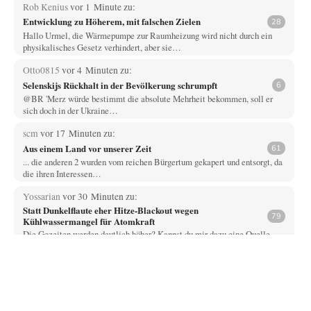
Rob Kenius
vor 1 Minute zu:
Entwicklung zu Höherem, mit falschen Zielen
28
Hallo Urmel, die Wärmepumpe zur Raumheizung wird nicht durch ein
physikalisches Gesetz verhindert, aber sie…
Otto0815
vor 4 Minuten zu:
Selenskijs Rückhalt in der Bevölkerung schrumpft
6
@BR 'Merz würde bestimmt die absolute Mehrheit bekommen, soll er
sich doch in der Ukraine…
scm
vor 17 Minuten zu:
Aus einem Land vor unserer Zeit
61
... die anderen 2 wurden vom reichen Bürgertum gekapert und entsorgt, da
die ihren Interessen…
Yossarian
vor 30 Minuten zu:
Statt Dunkelflaute eher Hitze-Blackout wegen
79
Kühlwassermangel für Atomkraft
Die Gezeiten werden deutlich höher? Kannst du mir dazu eine Quelle
nennen, die das erläutert?…
KR
vor 1 Stunde zu:
Wien, die heißeste Stadt
43
Und Wassermangel gibt es in Wien NICHT!!! Wien hat nach wie vor
genug ausgezeichnetes Wasser,…