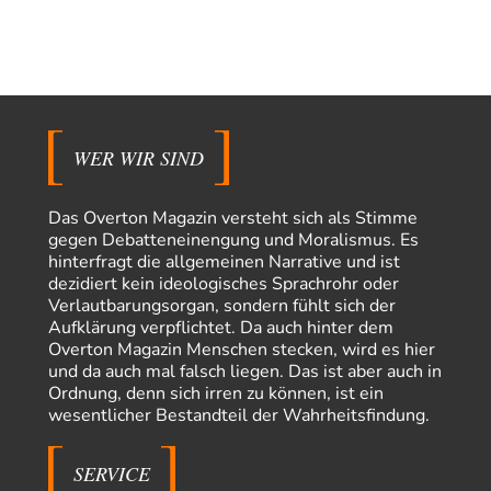
einige ostdeutsche Gemeinden, wie die hallesche Wörmlitzer
Kirchengemeinde, haben diese Tradition bis in die 2010er…
Peter Zobel
vor 13 Stunden zu:
Absurde Debatte um Ceuta-„Invasion“ durch Marokko
5
vertieft EU-Spaltung
Man braucht in Deutschland nur etwas halbwegs vernünftiges zuvsagen
und man landet suf der Zionisten-Abschussliste.
WER WIR SIND
Thomas
vor 14 Stunden zu:
Die Westbank in New York
7
Danke, diese Verdrehung war mir auch gleich sauer aufgestoßen...... - die
Das Overton Magazin versteht sich als Stimme
"Taliban" hatten den Mohnanbau…
gegen Debatteneinengung und Moralismus. Es
hinterfragt die allgemeinen Narrative und ist
Nordlicht
vor 16 Stunden zu:
dezidiert kein ideologisches Sprachrohr oder
Wacht Deutschland nun in dem Krieg auf, den es seit Jahren
75
Verlautbarungsorgan, sondern fühlt sich der
maßgeblich unterstützt?
Aufklärung verpflichtet. Da auch hinter dem
Fragen Sie doch mal Ronzheimer oder Kiesewetter, da besteht dann keine
Overton Magazin Menschen stecken, wird es hier
Unklarheit mehr!!! Aber in…
und da auch mal falsch liegen. Das ist aber auch in
Theo Noestonto
vor 1 Tag zu:
Ordnung, denn sich irren zu können, ist ein
Die Macht der KI-Besitzer
17
wesentlicher Bestandteil der Wahrheitsfindung.
@DIRTY OPERATING SYSTEM Ihre Argumentation teile ich, soweit
wir uns auf den aktuellen Moment beziehen.…
SERVICE
Routard
vor 1 Tag zu: