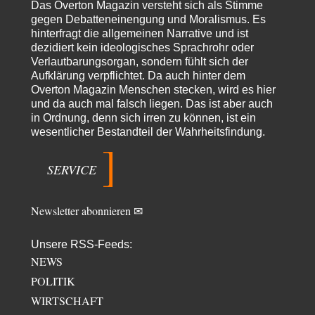
Die Natur ist die kreative Gestalt, um Inspiration zu erlangen. Die heute
Das Overton Magazin versteht sich als Stimme
Natur und ihr…
gegen Debatteneinengung und Moralismus. Es
hinterfragt die allgemeinen Narrative und ist
Noname
vor 18 Stunden zu:
dezidiert kein ideologisches Sprachrohr oder
Wer erzielt die Kriegsgewinne?
14
Verlautbarungsorgan, sondern fühlt sich der
Es bestätigt sich also schon an diesem Beispiel von vor 100 Jahren, was
Aufklärung verpflichtet. Da auch hinter dem
manchen Menschen…
Overton Magazin Menschen stecken, wird es hier
Ferdinand Wohlgewiehert
vor 1 Tag zu:
und da auch mal falsch liegen. Das ist aber auch
Im Zeitalter der KI werden Fehler menschlich
in Ordnung, denn sich irren zu können, ist ein
30
wesentlicher Bestandteil der Wahrheitsfindung.
"Ohne originale Zwecksetzung können Roboter keine eigene Prosodie
erschaffen," Wird dran gearbeitet.
SERVICE
Iris
vor 1 Tag zu:
Der Anschlag auf eine Lebenslüge
23
ich habe schon ab den 90ern gesagt, dass links gefühlte Männer deswegen
diese Richtung so…
Newsletter abonnieren ✉
Aldebaran
vor 2 Tagen zu:
Unsere RSS-Feeds:
Der Krieg aus dem Baumarkt: Wie billige Drohnen die
9
Militärmacht verändern
NEWS
Ist das ein recycelter Text von anno dunnemal? Das hätte man vielleicht
POLITIK
vor zwei, drei…
WIRTSCHAFT
Coroner
vor 2 Tagen zu: