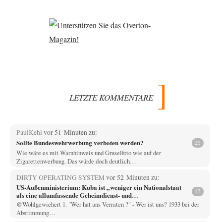
LETZTE KOMMENTARE
PaulKehl
vor 51 Minuten zu:
Sollte Bundeswehrwerbung verboten werden?
29
Wie wäre es mit Warnhinweis und Gruselfoto wie auf der
Zigarettenwerbung. Das würde doch deutlich…
DIRTY OPERATING SYSTEM
vor 52 Minuten zu:
US-Außenministerium: Kuba ist „weniger ein Nationalstaat
13
als eine allumfassende Geheimdienst- und
Subversionsoperation
@Wohlgewiehert 1. "Wer hat uns Verraten ?" - Wer ist uns? 1933 bei der
Abstimmung…