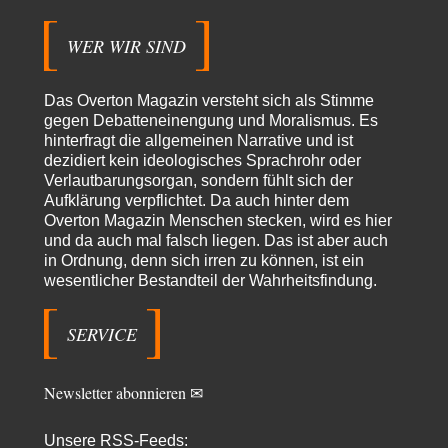
einige ostdeutsche Gemeinden, wie die hallesche Wörmlitzer
Kirchengemeinde, haben diese Tradition bis in die 2010er…
WER WIR SIND
Peter Zobel
vor 15 Stunden zu:
Absurde Debatte um Ceuta-„Invasion“ durch Marokko vertieft
5
EU-Spaltung
Das Overton Magazin versteht sich als Stimme
Man braucht in Deutschland nur etwas halbwegs vernünftiges zuvsagen
gegen Debatteneinengung und Moralismus. Es
und man landet suf der Zionisten-Abschussliste.
hinterfragt die allgemeinen Narrative und ist
dezidiert kein ideologisches Sprachrohr oder
Thomas
vor 15 Stunden zu:
Verlautbarungsorgan, sondern fühlt sich der
Die Westbank in New York
7
Aufklärung verpflichtet. Da auch hinter dem
Danke, diese Verdrehung war mir auch gleich sauer aufgestoßen...... - die
"Taliban" hatten den Mohnanbau…
Overton Magazin Menschen stecken, wird es hier
und da auch mal falsch liegen. Das ist aber auch
Nordlicht
vor 18 Stunden zu:
in Ordnung, denn sich irren zu können, ist ein
Wacht Deutschland nun in dem Krieg auf, den es seit Jahren
wesentlicher Bestandteil der Wahrheitsfindung.
66
maßgeblich unterstützt?
Fragen Sie doch mal Ronzheimer oder Kiesewetter, da besteht dann keine
Unklarheit mehr!!! Aber in…
SERVICE
Theo Noestonto
vor 1 Tag zu:
Die Macht der KI-Besitzer
17
Newsletter abonnieren ✉
@DIRTY OPERATING SYSTEM Ihre Argumentation teile ich, soweit
wir uns auf den aktuellen Moment beziehen.…
Unsere RSS-Feeds: