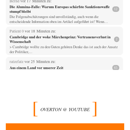
Bernd
vor 17 Minuten zu:
Die Alumina-Falle: Warum Europas schärfste Sanktionswaffe
12
stumpf bleibt
Die Folgenabschätzungen sind unvollständig, auch wenn die
entscheidende Information oben im Artikel aufgeführt ist! Wenn…
Patient 0
vor 18 Minuten zu:
Cambridge und der woke Märchenprinz: Vertrauensverlust in
2
Wissenschaft
> Cambridge wollte zu den Guten gehören Denke das ist auch der Ansatz
der Politiker,…
ratzefatz
vor 25 Minuten zu:
Aus einem Land vor unserer Zeit
65
ch fühle mich als Opfer einer Illusion, die in meiner Jugend in den 70er-
80er-Jahren in…
Walter Nikolaus Gerhartz
vor 42 Minuten zu:
Selenskijs Rückhalt in der Bevölkerung schrumpft
12
Als noch Pressefreiheit herrschte : ARD-Tagesthemen 2015 über den
Ukraine-Konflikt Heute wollen wir mit unseren…
OVERTON @ YOUTUBE
Yossarian
vor 2 Stunden zu:
Statt Dunkelflaute eher Hitze-Blackout wegen
79
Kühlwassermangel für Atomkraft