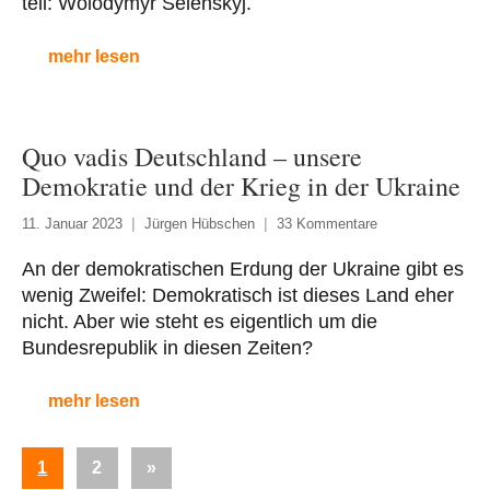
teil: Wolodymyr Selenskyj.
mehr lesen
Quo vadis Deutschland – unsere
Demokratie und der Krieg in der Ukraine
11. Januar 2023
Jürgen Hübschen
33 Kommentare
An der demokratischen Erdung der Ukraine gibt es
wenig Zweifel: Demokratisch ist dieses Land eher
nicht. Aber wie steht es eigentlich um die
Bundesrepublik in diesen Zeiten?
mehr lesen
Seitennummerierung
Nächste
1
2
»