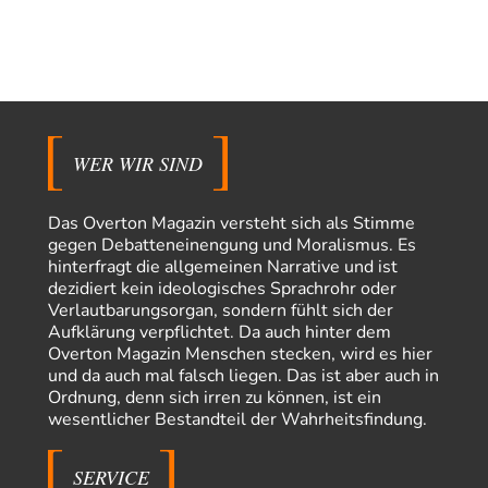
vertieft EU-Spaltung
Jetzt versuchen "interessierte Kreise" Georg Restle fertigzumachen, der
in der Ceuta-Angelegenheit von einem "US-israelisch-marokkanischen
Bündnis"…
Frank Herbert
vor 16 Stunden zu:
Ein Bild der Friedensbewegung
15
Ich bin glücklich Deine Worte zu lesen! Ja,JA und noch einmal JAAA!
Neben Gandhi muss…
WER WIR SIND
Theo Noestonto
vor 17 Stunden zu:
Russische Blockade des Schwarzen Meeres
36
Das Overton Magazin versteht sich als Stimme
"Ohne tragfähige Argumentation wirds wohl eher nix mit dem
gegen Debatteneinengung und Moralismus. Es
„mainstraem näherbringen“…" Natürlich nicht! Da haben…
hinterfragt die allgemeinen Narrative und ist
dezidiert kein ideologisches Sprachrohr oder
Grottenolm
vor 18 Stunden zu:
Verlautbarungsorgan, sondern fühlt sich der
Die von Selenskij angeordnete 40-Tage-Operation hat den
67
Aufklärung verpflichtet. Da auch hinter dem
Krieg weiter eskaliert
Overton Magazin Menschen stecken, wird es hier
Natürlich ist Russland scheinbar zögerlich, inkonsequent, reagiert immer
nur . Aber es ist vielleicht, wie…
und da auch mal falsch liegen. Das ist aber auch in
Ordnung, denn sich irren zu können, ist ein
Patient 0
vor 23 Stunden zu:
wesentlicher Bestandteil der Wahrheitsfindung.
Helmut Schelsky – Der Mann, der den Marxismus überlebte
34
> Eine schwammige Kritik, die nicht an der Theorie nachweist, dass die
fehlerhaft oder unvollständig…
SERVICE