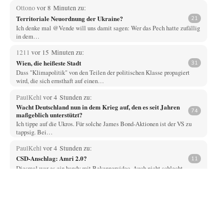
Ottono
vor 8 Minuten zu:
Territoriale Neuordnung der Ukraine?
21
Ich denke mal @Vende will uns damit sagen: Wer das Pech hatte zufällig
in dem…
1211
vor 15 Minuten zu:
Wien, die heißeste Stadt
31
Dass "Klimapolitik" von den Teilen der politischen Klasse propagiert
wird, die sich ernsthaft auf einen…
PaulKehl
vor 4 Stunden zu:
Wacht Deutschland nun in dem Krieg auf, den es seit Jahren
74
maßgeblich unterstützt?
Ich tippe auf die Ukros. Für solche James Bond-Aktionen ist der VS zu
tappsig. Bei…
PaulKehl
vor 4 Stunden zu:
CSD-Anschlag: Amri 2.0?
11
Diesmal war es ein handy mit Bekennervideo. Auch nicht schlecht. -
niemals konnte Abdul ohne…
DIRTY OPERATING SYSTEM
vor 5 Stunden zu:
Die Macht der KI-Besitzer
14
@Theo Noestonto "Man versteht doch bislang nicht einmal vollends,