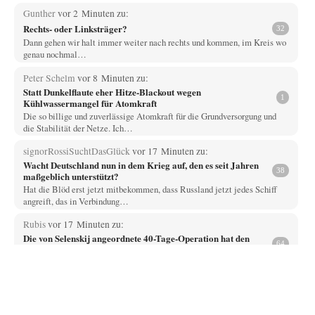
Gunther
vor 2 Minuten zu:
Rechts- oder Linksträger?
32
Dann gehen wir halt immer weiter nach rechts und kommen, im Kreis wo
genau nochmal…
Peter Schelm
vor 8 Minuten zu:
Statt Dunkelflaute eher Hitze-Blackout wegen
1
Kühlwassermangel für Atomkraft
Die so billige und zuverlässige Atomkraft für die Grundversorgung und
die Stabilität der Netze. Ich…
signorRossiSuchtDasGlück
vor 17 Minuten zu:
Wacht Deutschland nun in dem Krieg auf, den es seit Jahren
38
maßgeblich unterstützt?
Hat die Blöd erst jetzt mitbekommen, dass Russland jetzt jedes Schiff
angreift, das in Verbindung…
Rubis
vor 17 Minuten zu:
Die von Selenskij angeordnete 40-Tage-Operation hat den
64
Krieg weiter eskaliert
Hallo venice im Link unten gibt es einen Screenshot vielleicht ist es der
Besagte.....
DIRTY OPERATING SYSTEM
vor 33 Minuten zu:
Ein Bild der Friedensbewegung
3