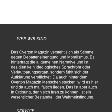
»Der freie Wille ist ein Mythos«
51
Rrrrrrichtig: Kritik am Chef und Du wirst exkludiert. Ein typischer
Schulterklopferblog. Wer wie Herr Erdmann…
kwf
vor 4 Stunden zu:
Wie arm sind wir, Herr Schneider?
20
"Der Wertewesten hätte ihn verhindern können." Da liegen Sie falsch.
Und warum? Erstens, weil der…
WER WIR SIND
Platons Sokrates
vor 5 Stunden zu:
Die Revolution, die nie scheiterte
22
Das Overton Magazin versteht sich als Stimme
Es gibt 3 Arten von Freiheit: die geistige ,die seelische und die physische.
gegen Debatteneinengung und Moralismus. Es
Man darf…
hinterfragt die allgemeinen Narrative und ist
dezidiert kein ideologisches Sprachrohr oder
Erzengelin
vor 6 Stunden zu:
Verlautbarungsorgan, sondern fühlt sich der
Leihmutterschaft als Zweig des Transhumanismus
35
Aufklärung verpflichtet. Da auch hinter dem
es ist zum verzweifeln. so widerlich. ekelhaft, grausam. wahrscheinlich
hat das alles keinen zweck mehr,…
Overton Magazin Menschen stecken, wird es hier
und da auch mal falsch liegen. Das ist aber auch
emil
vor 8 Stunden zu:
in Ordnung, denn sich irren zu können, ist ein
From Field to Glass – Bio hochprozentig
7
wesentlicher Bestandteil der Wahrheitsfindung.
Zum Nordsee-Whisky geht auch prima ein Matjesbrötchen, ich hab's für
euch getestet. Beim Etikett ist…
SERVICE