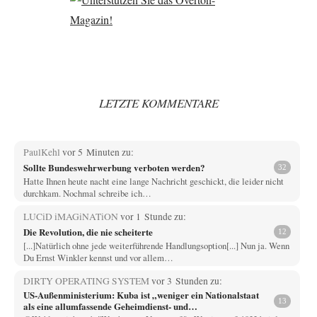
LETZTE KOMMENTARE
PaulKehl
vor 5 Minuten zu:
Sollte Bundeswehrwerbung verboten werden?
32
Hatte Ihnen heute nacht eine lange Nachricht geschickt, die leider nicht
durchkam. Nochmal schreibe ich…
LUCiD iMAGiNATiON
vor 1 Stunde zu:
Die Revolution, die nie scheiterte
12
[...]Natürlich ohne jede weiterführende Handlungsoption[...] Nun ja. Wenn
Du Ernst Winkler kennst und vor allem…
DIRTY OPERATING SYSTEM
vor 3 Stunden zu:
US-Außenministerium: Kuba ist „weniger ein Nationalstaat
13
als eine allumfassende Geheimdienst- und