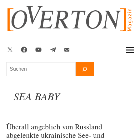
Zum
Inhalt
springen
Twitter
Facebook
YouTube
Telegram
Newsletter
Suchen
SEA BABY
Überall angeblich von Russland
abgelenkte ukrainische See- und