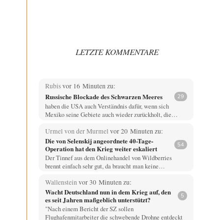
LETZTE KOMMENTARE
Rubis
vor 16 Minuten zu:
Russische Blockade des Schwarzen Meeres
29
haben die USA auch Verständnis dafür, wenn sich
Mexiko seine Gebiete auch wieder zurückholt, die…
Urmel von der Murmel
vor 20 Minuten zu:
Die von Selenskij angeordnete 40-Tage-
54
Operation hat den Krieg weiter eskaliert
Der Tinnef aus dem Onlinehandel von Wildberries
brennt einfach sehr gut, da braucht man keine…
Wallenstein
vor 30 Minuten zu:
Wacht Deutschland nun in dem Krieg auf, den
5
es seit Jahren maßgeblich unterstützt?
"Nach einem Bericht der SZ sollen
Flughafenmitarbeiter die schwebende Drohne entdeckt