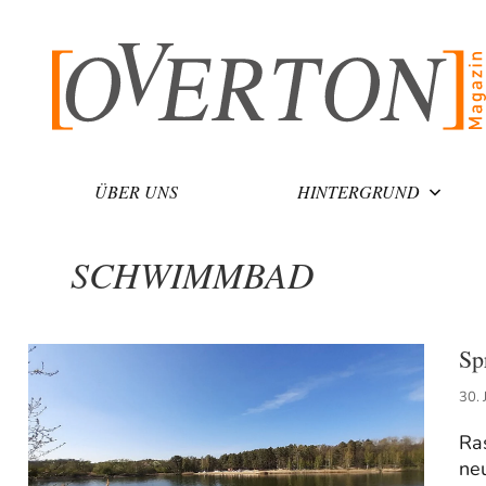
Zum
Inhalt
springen
ÜBER UNS
HINTERGRUND
SCHWIMMBAD
Sp
30. 
Ra
neu