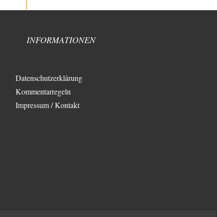
Wie arm sind wir, Herr Schneider?
19
@AeaP Vor der "Wende" 1989/90 gab es im
Wertewesten schon eine Wende, die "geistig-moralische
Wende"…
INFORMATIONEN
emil
vor 4 Stunden zu:
Absurde Debatte um Ceuta-„Invasion“ durch
29
Marokko vertieft EU-Spaltung
China sagt jetzt auch etwas: Interessant ist vor allem
Datenschutzerklärung
die offizielle Anerkennung der USA, das…
Kommentarregeln
overton4cm
vor 12 Stunden zu:
Impressum / Kontakt
Morgen kommt der Russe, wir müssen alle
46
sterben!
Kurz gesagt: der Autor dieses Kommentars weiß es ganz
genau. Er hat die Deutungshoheit. In…
DIRTY OPERATING SYSTEM
vor 14 Stunden zu:
Die Revolution, die nie scheiterte
21
@jjkoeln "Und in der Tat, steiges Problematisieren und
die letzten Winkel analysieren ist nicht hilfreich.…
Bernie
vor 14 Stunden zu:
Der Anschlag auf eine Lebenslüge
3
@Thomas Danke für den hilfreichen Hinweis ;-) Ob