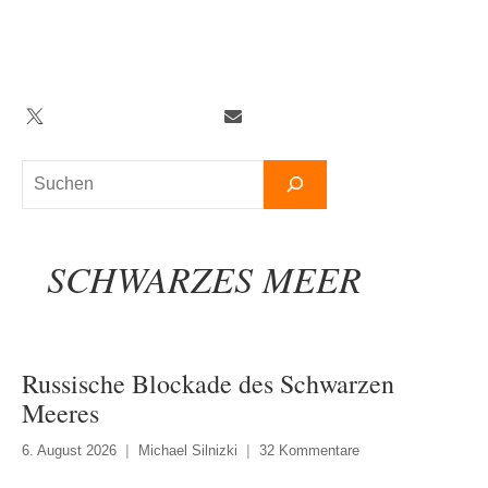
Zum
Inhalt
springen
Twitter
Facebook
YouTube
Telegram
Newsletter
Suchen
SCHWARZES MEER
Russische Blockade des Schwarzen
Meeres
6. August 2026
Michael Silnizki
32 Kommentare