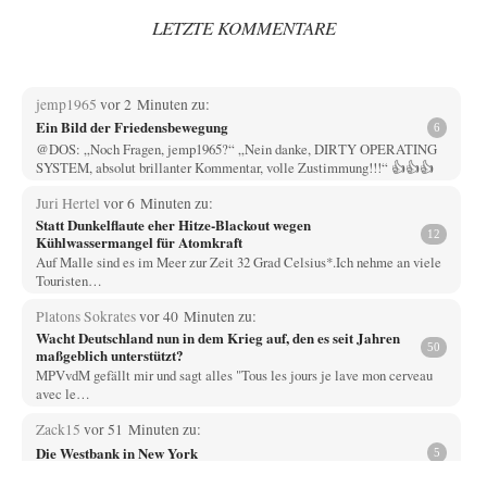
LETZTE KOMMENTARE
jemp1965
vor 2 Minuten zu:
Ein Bild der Friedensbewegung
6
@DOS: „Noch Fragen, jemp1965?“ „Nein danke, DIRTY OPERATING
SYSTEM, absolut brillanter Kommentar, volle Zustimmung!!!“ 👍👍👍
Juri Hertel
vor 6 Minuten zu:
Statt Dunkelflaute eher Hitze-Blackout wegen
12
Kühlwassermangel für Atomkraft
Auf Malle sind es im Meer zur Zeit 32 Grad Celsius*.Ich nehme an viele
Touristen…
Platons Sokrates
vor 40 Minuten zu:
Wacht Deutschland nun in dem Krieg auf, den es seit Jahren
50
maßgeblich unterstützt?
MPVvdM gefällt mir und sagt alles "Tous les jours je lave mon cerveau
avec le…
Zack15
vor 51 Minuten zu:
Die Westbank in New York
5
Noch so einer, der viel schwatzt, wenn der Tag lang ist. Etwa die Frage