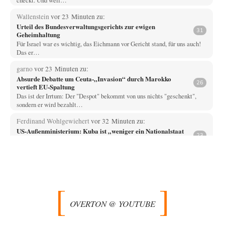
Wallenstein
vor 23 Minuten zu:
Urteil des Bundesverwaltungsgerichts zur ewigen
31
Geheimhaltung
Für Israel war es wichtig, das Eichmann vor Gericht stand, für uns auch!
Das er…
garno
vor 23 Minuten zu:
Absurde Debatte um Ceuta-„Invasion“ durch Marokko
26
vertieft EU-Spaltung
Das ist der Irrtum: Der "Despot" bekommt von uns nichts "geschenkt",
sondern er wird bezahlt…
Ferdinand Wohlgewiehert
vor 32 Minuten zu:
US-Außenministerium: Kuba ist „weniger ein Nationalstaat
23
als eine allumfassende Geheimdienst- und
Subversionsoperation
Dazu schreib ich mal: Fragen kostet nichts. Und das die SPD mal ab und
zu…
arth_
vor 42 Minuten zu:
Sollte Bundeswehrwerbung verboten werden?
33
Nr. 6 halte ich für thematisch verfehlt. Unabhängig davon wie man zu
OVERTON @ YOUTUBE
Saudibarbarien oder der…
Wallenstein
vor 43 Minuten zu: