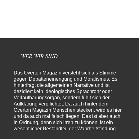
Die von Selenskij angeordnete 40-Tage-Operation hat den
65
Krieg weiter eskaliert
Hallo venice im Link unten gibt es einen Screenshot vielleicht ist es der
Besagte.....
Peter Müller
vor 9 Stunden zu:
Der Krieg aus dem Baumarkt: Wie billige Drohnen die
1
Militärmacht verändern
Warum werden wichtigere Fragen nicht gestellt? Auch die KI könnte mir
nur sagen, was die…
WER WIR SIND
Claire Grube
vor 9 Stunden zu:
»Der freie Wille ist ein Mythos«
35
Das Overton Magazin versteht sich als Stimme
Rrrrrrichtig: Kritik am Chef und Du wirst exkludiert. Ein typischer
gegen Debatteneinengung und Moralismus. Es
Schulterklopferblog. Wer wie Herr Erdmann…
hinterfragt die allgemeinen Narrative und ist
Platons Sokrates
vor 10 Stunden zu:
dezidiert kein ideologisches Sprachrohr oder
Die Revolution, die nie scheiterte
Verlautbarungsorgan, sondern fühlt sich der
22
Es gibt 3 Arten von Freiheit: die geistige ,die seelische und die physische.
Aufklärung verpflichtet. Da auch hinter dem
Man darf…
Overton Magazin Menschen stecken, wird es hier
und da auch mal falsch liegen. Das ist aber auch
Erzengelin
vor 11 Stunden zu:
in Ordnung, denn sich irren zu können, ist ein
Leihmutterschaft als Zweig des Transhumanismus
35
wesentlicher Bestandteil der Wahrheitsfindung.
es ist zum verzweifeln. so widerlich. ekelhaft, grausam. wahrscheinlich
hat das alles keinen zweck mehr,…