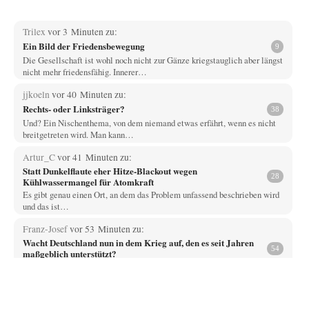
Trilex
vor 3 Minuten zu:
Ein Bild der Friedensbewegung
9
Die Gesellschaft ist wohl noch nicht zur Gänze kriegstauglich aber längst
nicht mehr friedensfähig. Innerer…
jjkoeln
vor 40 Minuten zu:
Rechts- oder Linksträger?
38
Und? Ein Nischenthema, von dem niemand etwas erfährt, wenn es nicht
breitgetreten wird. Man kann…
Artur_C
vor 41 Minuten zu:
Statt Dunkelflaute eher Hitze-Blackout wegen
28
Kühlwassermangel für Atomkraft
Es gibt genau einen Ort, an dem das Problem unfassend beschrieben wird
und das ist…
Franz-Josef
vor 53 Minuten zu:
Wacht Deutschland nun in dem Krieg auf, den es seit Jahren
54
maßgeblich unterstützt?
War es üverhaupt eine Drohne? Oder nicht nur ein kleines Dröhnchen?
Vende
vor 2 Stunden zu:
Russische Blockade des Schwarzen Meeres
33