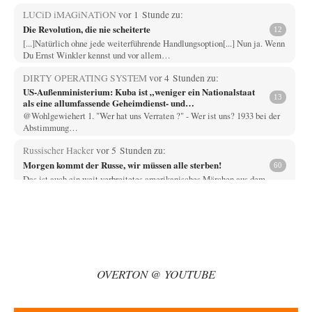
LUCiD iMAGiNATiON
vor 1 Stunde zu:
Die Revolution, die nie scheiterte
12
[...]Natürlich ohne jede weiterführende Handlungsoption[...] Nun ja. Wenn
Du Ernst Winkler kennst und vor allem…
DIRTY OPERATING SYSTEM
vor 4 Stunden zu:
US-Außenministerium: Kuba ist „weniger ein Nationalstaat
13
als eine allumfassende Geheimdienst- und
Subversionsoperation
@Wohlgewiehert 1. "Wer hat uns Verraten ?" - Wer ist uns? 1933 bei der
Abstimmung…
Russischer Hacker
vor 5 Stunden zu:
Morgen kommt der Russe, wir müssen alle sterben!
60
Das ist auch ein weit verbreitetes amerikanisches Märchen aus dem
kalten Krieg wie entscheidend doch…
Zack15
vor 5 Stunden zu:
Entkernen, Umfunktionieren und (feindlich) Übernehmen
46
Wer '89 euphorisch reagierte, war reichlich naiv. Mir hat der damalige
westliche Triumphalismus eher schlaflose…
OVERTON @ YOUTUBE
Zack15
vor 6 Stunden zu:
Leihmutterschaft als Zweig des Transhumanismus
34
Spahn ist an seiner offensichtlichen kognitiven Dissonanz gescheitert,