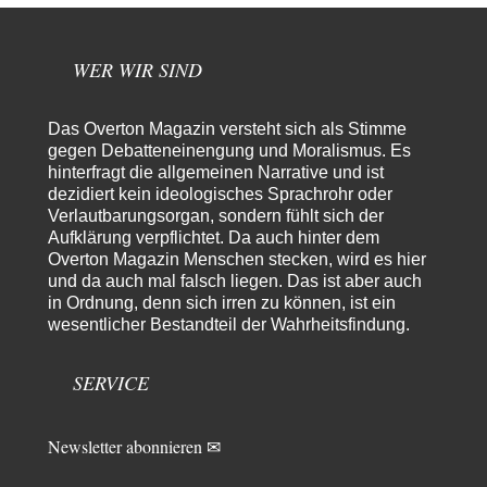
»Der freie Wille ist ein Mythos«
65
Laut unseren politischen "Eliten" gibt es allerdings einen, der einen
freien Willen haben muss. Das…
WER WIR SIND
PRO1
vor 16 Stunden zu:
Synthese und Konkurrenz
1
Die Natur ist die kreative Gestalt, um Inspiration zu erlangen. Die heute
Das Overton Magazin versteht sich als Stimme
Natur und ihr…
gegen Debatteneinengung und Moralismus. Es
hinterfragt die allgemeinen Narrative und ist
Noname
vor 21 Stunden zu:
dezidiert kein ideologisches Sprachrohr oder
Wer erzielt die Kriegsgewinne?
14
Verlautbarungsorgan, sondern fühlt sich der
Es bestätigt sich also schon an diesem Beispiel von vor 100 Jahren, was
Aufklärung verpflichtet. Da auch hinter dem
manchen Menschen…
Overton Magazin Menschen stecken, wird es hier
Ferdinand Wohlgewiehert
vor 1 Tag zu:
und da auch mal falsch liegen. Das ist aber auch
Im Zeitalter der KI werden Fehler menschlich
in Ordnung, denn sich irren zu können, ist ein
30
wesentlicher Bestandteil der Wahrheitsfindung.
"Ohne originale Zwecksetzung können Roboter keine eigene Prosodie
erschaffen," Wird dran gearbeitet.
SERVICE
Iris
vor 2 Tagen zu:
Der Anschlag auf eine Lebenslüge
23
ich habe schon ab den 90ern gesagt, dass links gefühlte Männer deswegen
diese Richtung so…
Newsletter abonnieren ✉
Aldebaran
vor 2 Tagen zu: