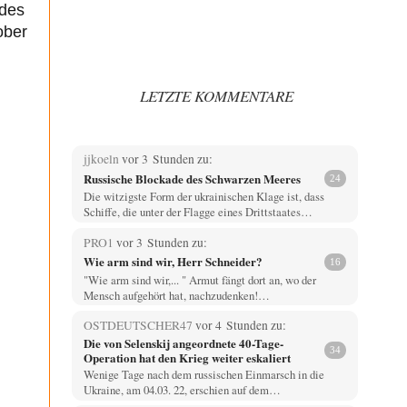
 des
ober
LETZTE KOMMENTARE
jjkoeln
vor 3 Stunden zu:
Russische Blockade des Schwarzen Meeres
24
Die witzigste Form der ukrainischen Klage ist, dass
Schiffe, die unter der Flagge eines Drittstaates…
PRO1
vor 3 Stunden zu:
Wie arm sind wir, Herr Schneider?
16
"Wie arm sind wir,... " Armut fängt dort an, wo der
Mensch aufgehört hat, nachzudenken!…
OSTDEUTSCHER47
vor 4 Stunden zu:
Die von Selenskij angeordnete 40-Tage-
34
Operation hat den Krieg weiter eskaliert
Wenige Tage nach dem russischen Einmarsch in die
Ukraine, am 04.03. 22, erschien auf dem…