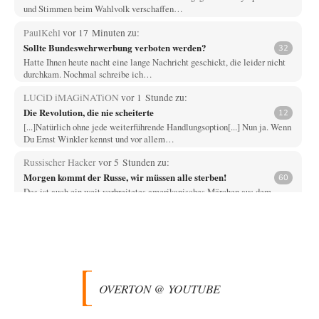
und Stimmen beim Wahlvolk verschaffen…
PaulKehl
vor 17 Minuten zu:
Sollte Bundeswehrwerbung verboten werden?
32
Hatte Ihnen heute nacht eine lange Nachricht geschickt, die leider nicht
durchkam. Nochmal schreibe ich…
LUCiD iMAGiNATiON
vor 1 Stunde zu:
Die Revolution, die nie scheiterte
12
[...]Natürlich ohne jede weiterführende Handlungsoption[...] Nun ja. Wenn
Du Ernst Winkler kennst und vor allem…
Russischer Hacker
vor 5 Stunden zu:
Morgen kommt der Russe, wir müssen alle sterben!
60
Das ist auch ein weit verbreitetes amerikanisches Märchen aus dem
kalten Krieg wie entscheidend doch…
Zack15
vor 5 Stunden zu:
Entkernen, Umfunktionieren und (feindlich) Übernehmen
46
Wer '89 euphorisch reagierte, war reichlich naiv. Mir hat der damalige
westliche Triumphalismus eher schlaflose…
OVERTON @ YOUTUBE
Zack15
vor 6 Stunden zu:
Leihmutterschaft als Zweig des Transhumanismus
34