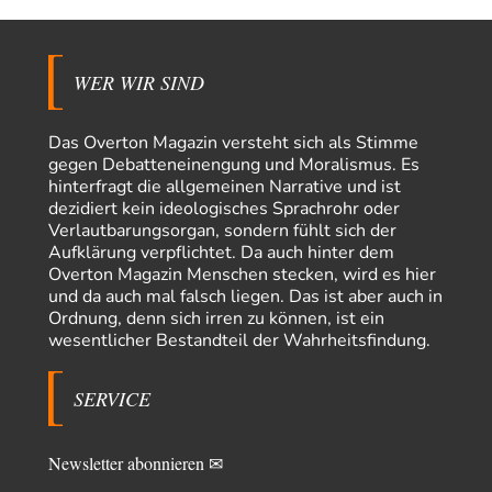
»Der freie Wille ist ein Mythos«
65
Laut unseren politischen "Eliten" gibt es allerdings einen, der einen
freien Willen haben muss. Das…
WER WIR SIND
PRO1
vor 16 Stunden zu:
Synthese und Konkurrenz
1
Die Natur ist die kreative Gestalt, um Inspiration zu erlangen. Die heute
Das Overton Magazin versteht sich als Stimme
Natur und ihr…
gegen Debatteneinengung und Moralismus. Es
hinterfragt die allgemeinen Narrative und ist
Noname
vor 21 Stunden zu:
dezidiert kein ideologisches Sprachrohr oder
Wer erzielt die Kriegsgewinne?
14
Verlautbarungsorgan, sondern fühlt sich der
Es bestätigt sich also schon an diesem Beispiel von vor 100 Jahren, was
Aufklärung verpflichtet. Da auch hinter dem
manchen Menschen…
Overton Magazin Menschen stecken, wird es hier
und da auch mal falsch liegen. Das ist aber auch in
Ferdinand Wohlgewiehert
vor 1 Tag zu:
Ordnung, denn sich irren zu können, ist ein
Im Zeitalter der KI werden Fehler menschlich
30
wesentlicher Bestandteil der Wahrheitsfindung.
"Ohne originale Zwecksetzung können Roboter keine eigene Prosodie
erschaffen," Wird dran gearbeitet.
SERVICE
Iris
vor 2 Tagen zu:
Der Anschlag auf eine Lebenslüge
23
ich habe schon ab den 90ern gesagt, dass links gefühlte Männer deswegen
diese Richtung so…
Newsletter abonnieren ✉