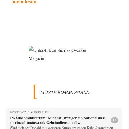
mehr lesen
LETZTE KOMMENTARE
Vende
vor 7 Minuten zu:
US-Außenministerium: Kuba ist „weniger ein Nationalstaat
14
als eine allumfassende Geheimdienst- und
Subversionsoperation
Wird sich der Donald mit weiteren Nummern gegen Kuba Sympathien