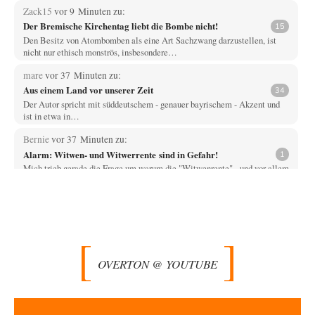
Zack15
vor 9 Minuten zu:
Der Bremische Kirchentag liebt die Bombe nicht!
15
Den Besitz von Atombomben als eine Art Sachzwang darzustellen, ist
nicht nur ethisch monströs, insbesondere…
mare
vor 37 Minuten zu:
Aus einem Land vor unserer Zeit
34
Der Autor spricht mit süddeutschem - genauer bayrischem - Akzent und
ist in etwa in…
Bernie
vor 37 Minuten zu:
Alarm: Witwen- und Witwerrente sind in Gefahr!
1
Mich trieb gerade die Frage um warum die "Witwenrente" - und vor allem
wann -…
Ralf Streck
vor 45 Minuten zu:
Statt Dunkelflaute eher Hitze-Blackout wegen
77
Kühlwassermangel für Atomkraft
Und was sehe ich da fur August? Wind on shore max = 200 MW zum…
OVERTON @ YOUTUBE
signorRossiSuchtDasGlück
vor 1 Stunde zu:
Territoriale Neuordnung der Ukraine?
39
Gemini liegt da falsch. Wenn man Grok die gleiche Frage stellt wird dies
geantwortet: Michael…