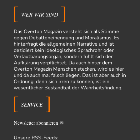
Trilex
vor 9 Stunden zu:
WER WIR SIND
Ein Bild der Friedensbewegung
16
Sicher, das Innere bricht sich Bann. Gemeint ist damit stets eine
Interaktion. Wir waren zu…
Das Overton Magazin versteht sich als Stimme
gegen Debatteneinengung und Moralismus. Es
PaulKehl
vor 13 Stunden zu:
Wacht Deutschland nun in dem Krieg auf, den es seit Jahren
hinterfragt die allgemeinen Narrative und ist
74
maßgeblich unterstützt?
dezidiert kein ideologisches Sprachrohr oder
Ich tippe auf die Ukros. Für solche James Bond-Aktionen ist der VS zu
Verlautbarungsorgan, sondern fühlt sich der
tappsig. Bei…
Aufklärung verpflichtet. Da auch hinter dem
Overton Magazin Menschen stecken, wird es hier
sylvain
vor 21 Stunden zu:
und da auch mal falsch liegen. Das ist aber auch in
Rechts- oder Linksträger?
41
Ordnung, denn sich irren zu können, ist ein
Danke für den Link. Ich vertraue ja der Wissenschaft, wissen Sie? Und da
wesentlicher Bestandteil der Wahrheitsfindung.
ist es…
Theo Noestonto
vor 24 Stunden zu:
SERVICE
Die Westbank in New York
6
"Das hielt Amerika nicht davon ab, Afghanistan zu besetzen, die
Gesellschaft umzubauen, den Drogenanbau zu…
Newsletter abonnieren ✉
AeaP
vor 1 Tag zu:
Absurde Debatte um Ceuta-„Invasion“ durch Marokko
5
Unsere RSS-Feeds:
vertieft EU-Spaltung