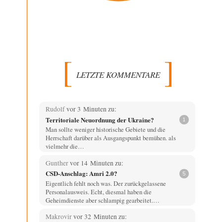
LETZTE KOMMENTARE
Rudolf
vor 3 Minuten zu:
Territoriale Neuordnung der Ukraine?
1
Man sollte weniger historische Gebiete und die
Herrschaft darüber als Ausgangspunkt bemühen. als
vielmehr die…
Gunther
vor 14 Minuten zu:
CSD-Anschlag: Amri 2.0?
5
Eigentlich fehlt noch was. Der zurückgelassene
Personalausweis. Echt, diesmal haben die
Geheimdienste aber schlampig gearbeitet.…
Makrovir
vor 32 Minuten zu: