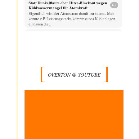
Statt Dunkelflaute eher Hitze-Blackout wegen
61
Kühlwassermangel für Atomkraft
Eigentlich wird der Atomstrom damit nur teurer.. Man
könnte z.B Leistungsstarke kompressions Kühlanlagen
einbauen die…
GratisValium
vor 40 Minuten zu:
Wien, die heißeste Stadt
6
Mal ernsthaft, welche Lösungen wären denn realistisch?
Jede zweite Häuserzeile in den Städten abreißen und…
Ach so
vor 41 Minuten zu:
Die Macht der KI-Besitzer
12
OVERTON @ YOUTUBE
"John Miles" benutzte das Wort Kontrolle als
Aufhänger; darum bitte nicht den unschuldigen Boten
köpfen.…
Wolfgang Wirth
vor 1 Stunde zu:
Die Araber und die Shoah
5
@mahem Haben Sie diese Passage von mir eigentlich
gelesen? "Ich erwarte von Herrn Zuckermann ja…
Theo Noestonto
vor 1 Stunde zu:
Die Westbank in New York
6
"Das hielt Amerika nicht davon ab, Afghanistan zu