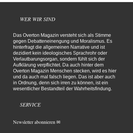
Die Revolution, die nie scheiterte
22
Es gibt 3 Arten von Freiheit: die geistige ,die seelische und die physische.
Man darf…
WER WIR SIND
Erzengelin
vor 6 Stunden zu:
Leihmutterschaft als Zweig des Transhumanismus
35
es ist zum verzweifeln. so widerlich. ekelhaft, grausam. wahrscheinlich
Das Overton Magazin versteht sich als Stimme
hat das alles keinen zweck mehr,…
gegen Debatteneinengung und Moralismus. Es
hinterfragt die allgemeinen Narrative und ist
emil
vor 7 Stunden zu:
dezidiert kein ideologisches Sprachrohr oder
From Field to Glass – Bio hochprozentig
7
Verlautbarungsorgan, sondern fühlt sich der
Zum Nordsee-Whisky geht auch prima ein Matjesbrötchen, ich hab's für
Aufklärung verpflichtet. Da auch hinter dem
euch getestet. Beim Etikett ist…
Overton Magazin Menschen stecken, wird es hier
emil
vor 10 Stunden zu:
und da auch mal falsch liegen. Das ist aber auch
Absurde Debatte um Ceuta-„Invasion“ durch Marokko
in Ordnung, denn sich irren zu können, ist ein
29
vertieft EU-Spaltung
wesentlicher Bestandteil der Wahrheitsfindung.
China sagt jetzt auch etwas: Interessant ist vor allem die offizielle
Anerkennung der USA, das…
SERVICE
overton4cm
vor 18 Stunden zu:
Morgen kommt der Russe, wir müssen alle sterben!
24
Kurz gesagt: der Autor dieses Kommentars weiß es ganz genau. Er hat die
Newsletter abonnieren ✉
Deutungshoheit. In…