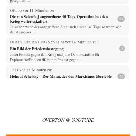
gelegt hat,…
Ottono
vor 11 Minuten zu:
Die von Selenskij angeordnete 40-Tage-Operation hat den
63
Krieg weiter eskaliert
Ja sicher, wenn der angegriffene Staat sich einmal 40 Tage so wehrt wie
der Aggressor…
DIRTY OPERATING SYSTEM
vor 14 Minuten zu:
Ein Bild der Friedensbewegung
3
Jeder Protest gegen den Krieg und jede Demonstration für
Diplomatie/Frieden 🕊️ ist ein Protest gegen…
1211
vor 33 Minuten zu:
Helmut Schelsky – Der Mann, der den Marxismus überlebte
32
Über politische Strategien kann ich nichts sagen. Man müsste tatsächlich
organisierte gesellschaftliche Kräfte am Werk…
Phineas
vor 48 Minuten zu:
Rechts- oder Linksträger?
31
Zur Erinnerung. Vor kurzem wurde in Frankreich dekretiert, dass JEDER
von den Flics gemachte Schusswaffeneinsatz…
OVERTON @ YOUTUBE
Russischer Hacker
vor 1 Stunde zu:
Russische Blockade des Schwarzen Meeres
31