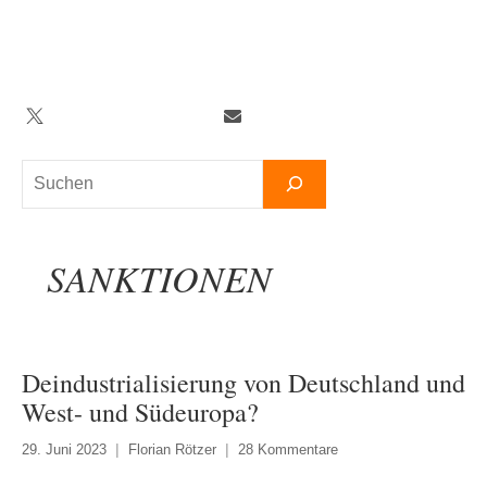
Zum
Inhalt
springen
Twitter
Facebook
YouTube
Telegram
Newsletter
Suchen
SANKTIONEN
Deindustrialisierung von Deutschland und
West- und Südeuropa?
29. Juni 2023
Florian Rötzer
28 Kommentare