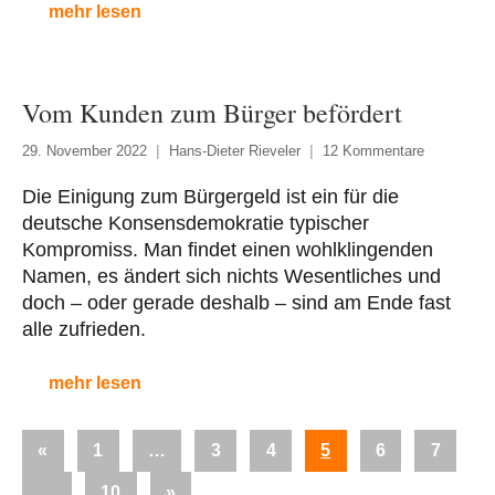
mehr lesen
Vom Kunden zum Bürger befördert
29. November 2022
Hans-Dieter Rieveler
12 Kommentare
Die Einigung zum Bürgergeld ist ein für die
deutsche Konsensdemokratie typischer
Kompromiss. Man findet einen wohlklingenden
Namen, es ändert sich nichts Wesentliches und
doch – oder gerade deshalb – sind am Ende fast
alle zufrieden.
mehr lesen
Seitennummerierung
Vorherige
«
1
…
3
4
5
6
7
der
Beiträge
Nächste
…
10
»