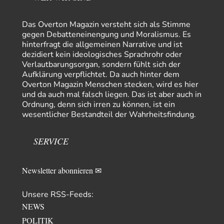
Peter Zobel
vor 15 Stunden zu:
Absurde Debatte um Ceuta-„Invasion“ durch Marokko
5
vertieft EU-Spaltung
Das Overton Magazin versteht sich als Stimme
Man braucht in Deutschland nur etwas halbwegs vernünftiges zuvsagen
gegen Debatteneinengung und Moralismus. Es
und man landet suf der Zionisten-Abschussliste.
hinterfragt die allgemeinen Narrative und ist
dezidiert kein ideologisches Sprachrohr oder
Thomas
vor 16 Stunden zu:
Verlautbarungsorgan, sondern fühlt sich der
Die Westbank in New York
7
Aufklärung verpflichtet. Da auch hinter dem
Danke, diese Verdrehung war mir auch gleich sauer aufgestoßen...... - die
Overton Magazin Menschen stecken, wird es hier
"Taliban" hatten den Mohnanbau…
und da auch mal falsch liegen. Das ist aber auch in
Nordlicht
vor 19 Stunden zu:
Ordnung, denn sich irren zu können, ist ein
Wacht Deutschland nun in dem Krieg auf, den es seit Jahren
wesentlicher Bestandteil der Wahrheitsfindung.
57
maßgeblich unterstützt?
Fragen Sie doch mal Ronzheimer oder Kiesewetter, da besteht dann keine
Unklarheit mehr!!! Aber in…
SERVICE
Theo Noestonto
vor 1 Tag zu:
Die Macht der KI-Besitzer
17
Newsletter abonnieren ✉
@DIRTY OPERATING SYSTEM Ihre Argumentation teile ich, soweit
wir uns auf den aktuellen Moment beziehen.…
Unsere RSS-Feeds:
Routard
vor 1 Tag zu:
NEWS
Die Araber und die Shoah
7
Ich kenne das Buch von Gilbert Achcar, The Arabs and the Holocaust,
POLITIK