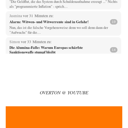
"Die Geldflut, die das System durch Schuldenaufnahme erzeugt ..." Nichts
als "programmierte Inflation" - sprich…
Jasmina
vor 31 Minuten zu:
Alarm: Witwen- und Witwerrente sind in Gefahr!
19
Nun, das ist die falsche Vorgehensweise denn wo soll denn dann der
"Aufwuchs" für die…
Simon
vor 33 Minuten zu:
Die Alumina-Falle: Warum Europas schärfste
14
Sanktionswaffe stumpf bleibt
" Da die ukrainische Armee zahlreiche Airbus-Maschinen einsetzt, ist
Rusal Teil einer Lieferkette, die beide…
ratzefatz
vor 1 Stunde zu:
Aus einem Land vor unserer Zeit
65
ch fühle mich als Opfer einer Illusion, die in meiner Jugend in den 70er-
80er-Jahren in…
OVERTON @ YOUTUBE
Walter Nikolaus Gerhartz
vor 1 Stunde zu:
Selenskijs Rückhalt in der Bevölkerung schrumpft
12
Als noch Pressefreiheit herrschte : ARD-Tagesthemen 2015 über den
Ukraine-Konflikt Heute wollen wir mit unseren…
Yossarian
vor 3 Stunden zu: