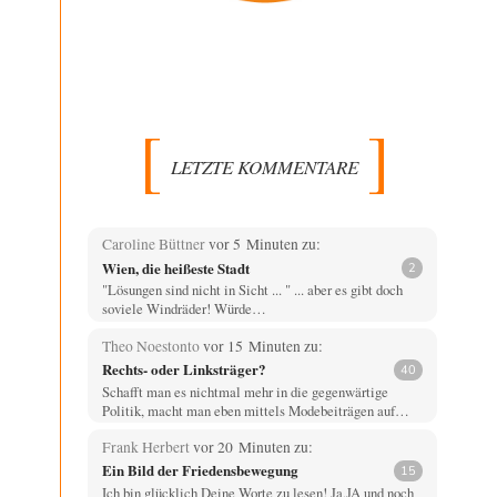
LETZTE KOMMENTARE
Caroline Büttner
vor 5 Minuten zu:
Wien, die heißeste Stadt
2
"Lösungen sind nicht in Sicht ... " ... aber es gibt doch
soviele Windräder! Würde…
Theo Noestonto
vor 15 Minuten zu:
Rechts- oder Linksträger?
40
Schafft man es nichtmal mehr in die gegenwärtige
Politik, macht man eben mittels Modebeiträgen auf…
Frank Herbert
vor 20 Minuten zu:
Ein Bild der Friedensbewegung
15
Ich bin glücklich Deine Worte zu lesen! Ja,JA und noch