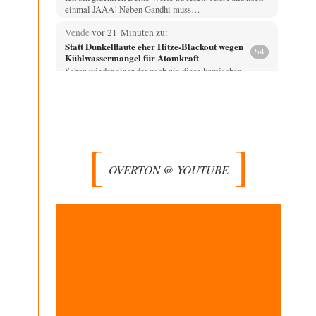
einmal JAAA! Neben Gandhi muss…
Vende
vor 21 Minuten zu:
Statt Dunkelflaute eher Hitze-Blackout wegen
54
Kühlwassermangel für Atomkraft
Schon wieder einer der noch nie diese komischen
Propeller die den Wind machen in der…
DIRTY OPERATING SYSTEM
vor 40 Minuten zu:
Die Macht der KI-Besitzer
10
@Ach so Das Entscheidende ist allerdings nicht die
Kontrolle, sondern WER hier WEN kontrolliert. Drogen-
…
OVERTON @ YOUTUBE
Zombienation
vor 1 Stunde zu:
CSD-Anschlag: Amri 2.0?
1
Gefährder - ein in seiner Semantik der polizeilichen
Willkür unterworfer, juristisch NICHT definierter
Begriff wird…
Grottenolm
vor 1 Stunde zu:
Wacht Deutschland nun in dem Krieg auf,
71
den es seit Jahren maßgeblich unterstützt?
Summa Summaraum, einen echten Journalisten mit
Erfahrung, ja so was gibt es noch außerhalb der…