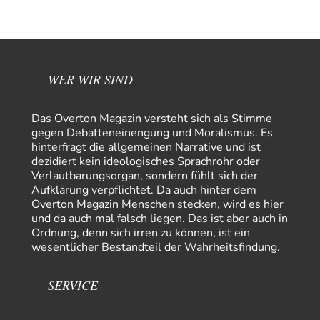
Bündnis"…
Frank Herbert
vor 15 Stunden zu:
Ein Bild der Friedensbewegung
15
Ich bin glücklich Deine Worte zu lesen! Ja,JA und noch einmal JAAA!
Neben Gandhi muss…
WER WIR SIND
Theo Noestonto
vor 16 Stunden zu:
Russische Blockade des Schwarzen Meeres
36
Das Overton Magazin versteht sich als Stimme
"Ohne tragfähige Argumentation wirds wohl eher nix mit dem
gegen Debatteneinengung und Moralismus. Es
„mainstraem näherbringen“…" Natürlich nicht! Da haben…
hinterfragt die allgemeinen Narrative und ist
dezidiert kein ideologisches Sprachrohr oder
Grottenolm
vor 17 Stunden zu:
Verlautbarungsorgan, sondern fühlt sich der
Die von Selenskij angeordnete 40-Tage-Operation hat den
67
Aufklärung verpflichtet. Da auch hinter dem
Krieg weiter eskaliert
Overton Magazin Menschen stecken, wird es hier
Natürlich ist Russland scheinbar zögerlich, inkonsequent, reagiert immer
nur . Aber es ist vielleicht, wie…
und da auch mal falsch liegen. Das ist aber auch in
Ordnung, denn sich irren zu können, ist ein
Patient 0
vor 22 Stunden zu:
wesentlicher Bestandteil der Wahrheitsfindung.
Helmut Schelsky – Der Mann, der den Marxismus überlebte
34
> Eine schwammige Kritik, die nicht an der Theorie nachweist, dass die
fehlerhaft oder unvollständig…
SERVICE
Conrad
vor 1 Tag zu:
Entkernen, Umfunktionieren und (feindlich) Übernehmen
3