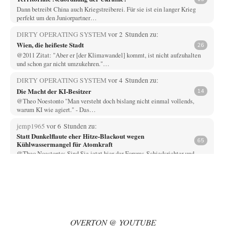
Dann betreibt China auch Kriegstreiberei. Für sie ist ein langer Krieg
perfekt um den Juniorpartner…
DIRTY OPERATING SYSTEM
vor 2 Stunden zu:
Wien, die heißeste Stadt
26
@2011 Zitat: "Aber er [der Klimawandel] kommt, ist nicht aufzuhalten
und schon gar nicht umzukehren."…
DIRTY OPERATING SYSTEM
vor 4 Stunden zu:
Die Macht der KI-Besitzer
14
@Theo Noestonto "Man versteht doch bislang nicht einmal vollends,
warum KI wie agiert." - Das…
jemp1965
vor 6 Stunden zu:
Statt Dunkelflaute eher Hitze-Blackout wegen
65
Kühlwassermangel für Atomkraft
@Theo Noestonto: Sind Sie jetzt hier der Forums-Schiedsrichter und
entscheiden, was "faktenfrei" ist??
Muaheheehe
vor 9 Stunden zu:
CSD-Anschlag: Amri 2.0?
8
Auf sowas wie mit dem Perso kommen nur Deutsche Schreibtischtäter ...
Als ob ein Amri…
OVERTON @ YOUTUBE
drummy-b
vor 10 Stunden zu: