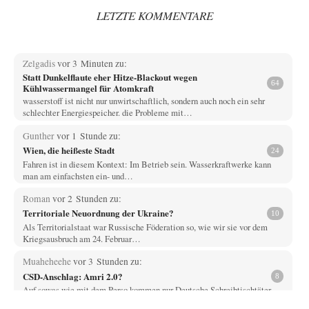
LETZTE KOMMENTARE
Zelgadis
vor 3 Minuten zu:
Statt Dunkelflaute eher Hitze-Blackout wegen
64
Kühlwassermangel für Atomkraft
wasserstoff ist nicht nur unwirtschaftlich, sondern auch noch ein sehr
schlechter Energiespeicher. die Probleme mit…
Gunther
vor 1 Stunde zu:
Wien, die heißeste Stadt
24
Fahren ist in diesem Kontext: Im Betrieb sein. Wasserkraftwerke kann
man am einfachsten ein- und…
Roman
vor 2 Stunden zu:
Territoriale Neuordnung der Ukraine?
10
Als Territorialstaat war Russische Föderation so, wie wir sie vor dem
Kriegsausbruch am 24. Februar…
Muaheheehe
vor 3 Stunden zu:
CSD-Anschlag: Amri 2.0?
8
Auf sowas wie mit dem Perso kommen nur Deutsche Schreibtischtäter ...
Als ob ein Amri…