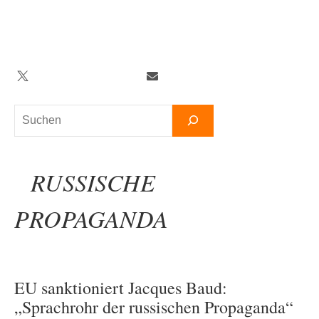
Zum
Inhalt
springen
Twitter
Facebook
YouTube
Telegram
Newsletter
Suchen
RUSSISCHE
PROPAGANDA
EU sanktioniert Jacques Baud:
„Sprachrohr der russischen Propaganda“