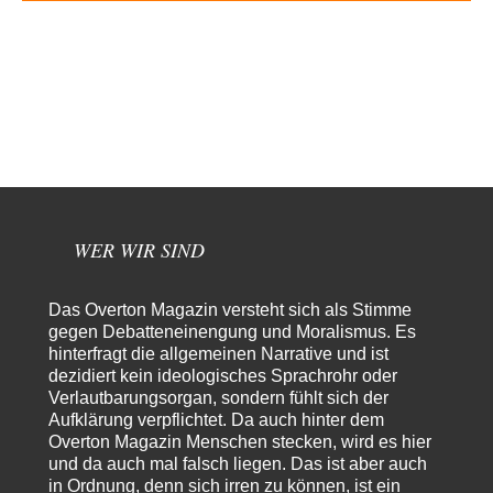
Gesellschaft umzubauen, den Drogenanbau zu…
AeaP
vor 8 Stunden zu:
Absurde Debatte um Ceuta-„Invasion“ durch Marokko vertieft
8
EU-Spaltung
Jetzt versuchen "interessierte Kreise" Georg Restle fertigzumachen, der
in der Ceuta-Angelegenheit von einem "US-israelisch-marokkanischen
Bündnis"…
Frank Herbert
vor 9 Stunden zu:
Ein Bild der Friedensbewegung
15
Ich bin glücklich Deine Worte zu lesen! Ja,JA und noch einmal JAAA!
Neben Gandhi muss…
WER WIR SIND
Theo Noestonto
vor 10 Stunden zu:
Russische Blockade des Schwarzen Meeres
36
Das Overton Magazin versteht sich als Stimme
"Ohne tragfähige Argumentation wirds wohl eher nix mit dem
gegen Debatteneinengung und Moralismus. Es
„mainstraem näherbringen“…" Natürlich nicht! Da haben…
hinterfragt die allgemeinen Narrative und ist
dezidiert kein ideologisches Sprachrohr oder
Grottenolm
vor 11 Stunden zu:
Verlautbarungsorgan, sondern fühlt sich der
Die von Selenskij angeordnete 40-Tage-Operation hat den
67
Aufklärung verpflichtet. Da auch hinter dem
Krieg weiter eskaliert
Natürlich ist Russland scheinbar zögerlich, inkonsequent, reagiert immer
Overton Magazin Menschen stecken, wird es hier
nur . Aber es ist vielleicht, wie…
und da auch mal falsch liegen. Das ist aber auch
in Ordnung, denn sich irren zu können, ist ein