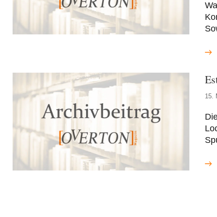
Wa
Kon
So
Es
15.
Die
Loc
Sp