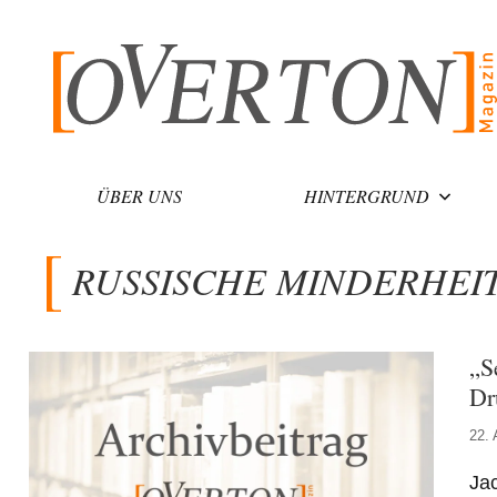
Zum
Inhalt
springen
ÜBER UNS
HINTERGRUND
RUSSISCHE MINDERHEI
„S
Dr
22. 
Jac