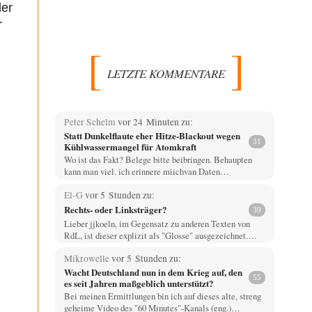
der
r
LETZTE KOMMENTARE
Peter Schelm
vor 24 Minuten zu:
Statt Dunkelflaute eher Hitze-Blackout wegen
31
Kühlwassermangel für Atomkraft
Wo ist das Fakt? Belege bitte beibringen. Behaupten
kann man viel. ich erinnere miichvan Daten…
El-G
vor 5 Stunden zu:
Rechts- oder Linksträger?
39
Lieber jjkoeln, im Gegensatz zu anderen Texten von
RdL, ist dieser explizit als "Glosse" ausgezeichnet.…
Mikrowelle
vor 5 Stunden zu:
Wacht Deutschland nun in dem Krieg auf, den
55
es seit Jahren maßgeblich unterstützt?
Bei meinen Ermittlungen bin ich auf dieses alte, streng
geheime Video des "60 Minutes"-Kanals (eng.)…