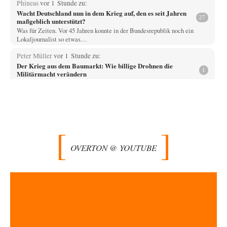
Phineas
vor 1 Stunde zu:
Wacht Deutschland nun in dem Krieg auf, den es seit Jahren
27
maßgeblich unterstützt?
Was für Zeiten. Vor 45 Jahren konnte in der Bundesrepublik noch ein
Lokaljournalist so etwas…
Peter Müller
vor 1 Stunde zu:
Der Krieg aus dem Baumarkt: Wie billige Drohnen die
1
Militärmacht verändern
Warum werden wichtigere Fragen nicht gestellt? Auch die KI könnte mir
nur sagen, was die…
Claire Grube
vor 2 Stunden zu:
»Der freie Wille ist ein Mythos«
62
Rrrrrrichtig: Kritik am Chef und Du wirst exkludiert. Ein typischer
Schulterklopferblog. Wer wie Herr Erdmann…
OVERTON @ YOUTUBE
PRO1
vor 2 Stunden zu:
Russische Blockade des Schwarzen Meeres
30
Wer sich die russische Wirtschaft näher betrachtet, hat dieser Konflikt,
Russland bestens stehen lassen. Für…
kwf
vor 2 Stunden zu:
Wie arm sind wir, Herr Schneider?
20
"Der Wertewesten hätte ihn verhindern können." Da liegen Sie falsch.