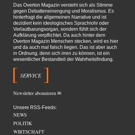
euch getestet. Beim Etikett ist…
Das Overton Magazin versteht sich als Stimme
gegen Debatteneinengung und Moralismus. Es
emil
vor 8 Stunden zu:
hinterfragt die allgemeinen Narrative und ist
Absurde Debatte um Ceuta-„Invasion“ durch Marokko
dezidiert kein ideologisches Sprachrohr oder
29
vertieft EU-Spaltung
Verlautbarungsorgan, sondern fühlt sich der
China sagt jetzt auch etwas: Interessant ist vor allem die offizielle
Aufklärung verpflichtet. Da auch hinter dem
Anerkennung der USA, das…
Overton Magazin Menschen stecken, wird es hier
overton4cm
vor 16 Stunden zu:
und da auch mal falsch liegen. Das ist aber auch
Morgen kommt der Russe, wir müssen alle sterben!
34
in Ordnung, denn sich irren zu können, ist ein
Kurz gesagt: der Autor dieses Kommentars weiß es ganz genau. Er hat die
wesentlicher Bestandteil der Wahrheitsfindung.
Deutungshoheit. In…
Bernie
vor 18 Stunden zu:
SERVICE
Der Anschlag auf eine Lebenslüge
3
@Thomas Danke für den hilfreichen Hinweis ;-) Ob Hamed Abdel-Samad
seine Thesen von Ex-US-Präsident Bush…
Newsletter abonnieren ✉
Ute Plass
vor 20 Stunden zu:
Urteil des Bundesverwaltungsgerichts zur ewigen
Unsere RSS-Feeds:
34
Geheimhaltung
NEWS
Gaby Weber stellt fest : "So ist das in der Bundesrepublik: von
Transparenz, Rechtstaatlichkeit und…
POLITIK
WIRTSCHAFT
El-G
vor 21 Stunden zu: