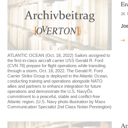
Er
26.
Joe
ATLANTIC OCEAN (Oct. 18, 2022) Sailors assigned to
the first-in-class aircraft carrier USS Gerald R. Ford
(CVN 78) prepare for flight operations while transiting
through a storm, Oct. 18, 2022. The Gerald R. Ford
Carrier Strike Group is deployed in the Atlantic Ocean,
conducting training and operations alongside NATO
allies and partners to enhance integration for future
operations and demonstrate the U.S. NavyÕs
commitment to a peaceful, stable and conflict-free
Atlantic region. (U.S. Navy photo illustration by Mass
Communication Specialist 2nd Class Nolan Pennington)
Ar