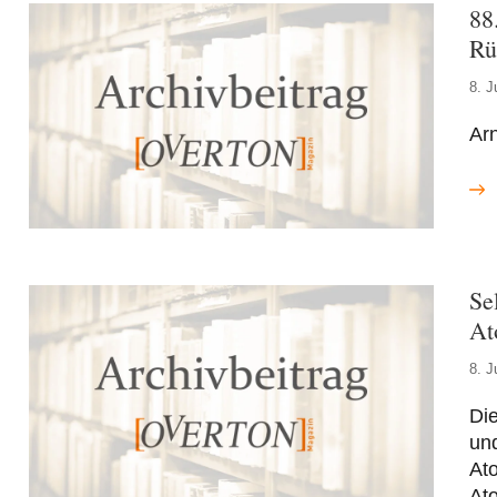
88
Rü
8. J
Ar
Se
At
8. J
Di
und
Ato
At