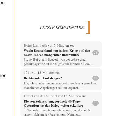
ion
LETZTE KOMMENTARE
Heinz Lambarth
vor 5 Minuten zu:
Wacht Deutschland nun in dem Krieg auf, den
23
es seit Jahren maßgeblich unterstützt?
So, so. Bei einem fluggerät von der grösse einer
geburtstagstorte ist die flugdistanz ziemlich klein.…
1211
vor 13 Minuten zu:
hen
Rechts- oder Linksträger?
19
Ich, ich kann helfen und mache das auch sehr gern. Die
männlichen Angehörigen sollten, ergänzt…
Urmel von der Murmel
vor 13 Minuten zu:
Die von Selenskij angeordnete 40-Tage-
57
Operation hat den Krieg weiter eskaliert
" „Wenn der Faschismus wiederkehrt, wird er nicht
sagen: «Ich bin der Faschismus» Nein, er…