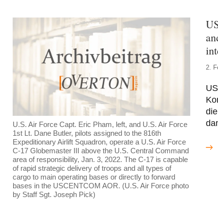
US
an
in
2. F
US
Kon
die
dam
U.S. Air Force Capt. Eric Pham, left, and U.S. Air Force
1st Lt. Dane Butler, pilots assigned to the 816th
Expeditionary Airlift Squadron, operate a U.S. Air Force
C-17 Globemaster III above the U.S. Central Command
area of responsibility, Jan. 3, 2022. The C-17 is capable
of rapid strategic delivery of troops and all types of
cargo to main operating bases or directly to forward
bases in the USCENTCOM AOR. (U.S. Air Force photo
by Staff Sgt. Joseph Pick)