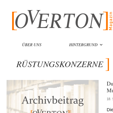
Zum
Inhalt
springen
ÜBER UNS
HINTERGRUND
RÜSTUNGSKONZERNE
Du
Mu
18.
Die