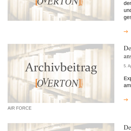
den
und
ge
De
an
5. A
Exp
am
AIR FORCE
De