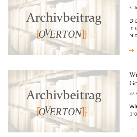
5. J
Die
in 
Nic
Wi
Go
20. 
Wi
pro