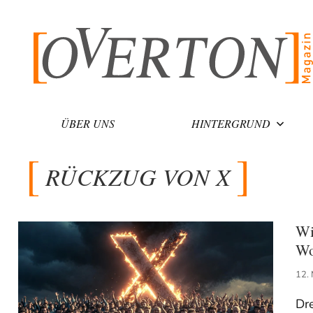
Zum
Inhalt
springen
ÜBER UNS
HINTERGRUND
RÜCKZUG VON X
Wi
Wo
12.
Dre