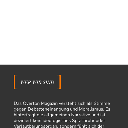
WER WIR SIND
Das Overton Magazin versteht sich als Stimme
gegen Debatteneinengung und Moralismus. Es
hinterfragt die allgemeinen Narrative und ist
dezidiert kein ideologisches Sprachrohr oder
Verlautbarungsorgan, sondern fühlt sich der