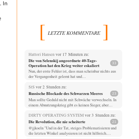
 In
e
LETZTE KOMMENTARE
Hattori Hansen
vor 17 Minuten zu:
Die von Selenskij angeordnete 40-Tage-
33
Operation hat den Krieg weiter eskaliert
Nun, der erste Fehler ist, dass man scheinbar nichts aus
der Vergangenheit gelernt hat und…
StS
vor 2 Stunden zu:
Russische Blockade des Schwarzen Meeres
23
Man sollte Geduld nicht mit Schwäche verwechseln. In
einem Abnutzungskrieg gibt es keinen Sieger, aber…
DIRTY OPERATING SYSTEM
vor 3 Stunden zu:
Die Revolution, die nie scheiterte
21
@jjkoeln "Und in der Tat, steiges Problematisieren und
die letzten Winkel analysieren ist nicht hilfreich.…