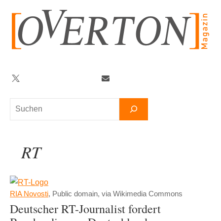
Zum
Inhalt
springen
Twitter
Facebook
YouTube
Telegram
Newsletter
Suchen
RT
RIA Novosti
, Public domain, via Wikimedia Commons
Deutscher RT-Journalist fordert