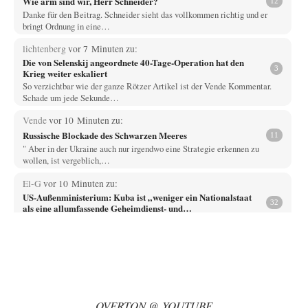
Wie arm sind wir, Herr Schneider?
12
Danke für den Beitrag. Schneider sieht das vollkommen richtig und er
bringt Ordnung in eine…
lichtenberg
vor 7 Minuten zu:
Die von Selenskij angeordnete 40-Tage-Operation hat den
3
Krieg weiter eskaliert
So verzichtbar wie der ganze Rötzer Artikel ist der Vende Kommentar.
Schade um jede Sekunde…
Vende
vor 10 Minuten zu:
Russische Blockade des Schwarzen Meeres
11
" Aber in der Ukraine auch nur irgendwo eine Strategie erkennen zu
wollen, ist vergeblich,…
El-G
vor 10 Minuten zu:
US-Außenministerium: Kuba ist „weniger ein Nationalstaat
32
als eine allumfassende Geheimdienst- und
Subversionsoperation
Gut, dass Sie »Schande« geschrieben haben und nicht „Scheitern“, denn
das war und ist es…
Wolfgang Wirth
vor 14 Minuten zu:
Helmut Schelsky – Der Mann, der den Marxismus überlebte
25
@Adel verpflichtet Sie schreiben: "Es ist doch völlig einleuchtend, das
die sogenannte „Priesterschaft der Intellektuellen“…
OVERTON @ YOUTUBE