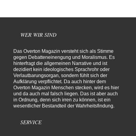
Eine sportlich "schwimmende" und inszenierte Migranten-Invasion fällt
in Ceuta ein - bevor sie nach Deutschland…
YaSa
vor 7 Stunden zu:
Dissonanzen
1
Kleine Korrektur: Anders als Moshe Zuckermann schildet gab es in den
1960er und 1970er Jahren…
WER WIR SIND
Wolfgang Wirth
vor 8 Stunden zu:
Entkernen, Umfunktionieren und (feindlich) Übernehmen
48
Das Overton Magazin versteht sich als Stimme
@Froschhaut Vielen Dank für Ihre freundlichen Worte. Ich nehme an,
gegen Debatteneinengung und Moralismus. Es
dass ich dass stellvertretend auch…
hinterfragt die allgemeinen Narrative und ist
dezidiert kein ideologisches Sprachrohr oder
Götz
vor 8 Stunden zu:
Verlautbarungsorgan, sondern fühlt sich der
From Field to Glass – Bio hochprozentig
5
Aufklärung verpflichtet. Da auch hinter dem
Jetzt gib hier mal nicht den Beckmesser. Die meinen das doch gar nicht
Overton Magazin Menschen stecken, wird es hier
so -…
und da auch mal falsch liegen. Das ist aber auch
Frank Herbert
vor 8 Stunden zu:
in Ordnung, denn sich irren zu können, ist ein
Urteil des Bundesverwaltungsgerichts zur ewigen
wesentlicher Bestandteil der Wahrheitsfindung.
33
Geheimhaltung
Es gab überhaupt KEINE Entnazifizierung der Deutschen Justiz nach
Kriegsende! Und es hätte auch keine…
SERVICE
ratzefatz
vor 9 Stunden zu: